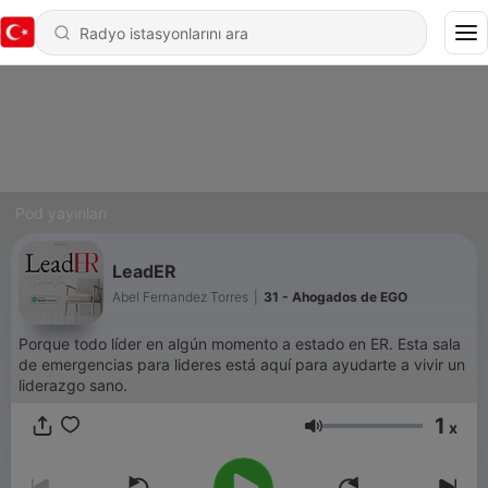
Pod yayınları
LeadER
Abel Fernandez Torres
|
31 - Ahogados de EGO
Porque todo líder en algún momento a estado en ER. Esta sala
de emergencias para lideres está aquí para ayudarte a vivir un
liderazgo sano.
1
x
Ses