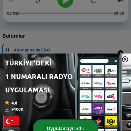
00:00
00:00
Bölümler
-
31
Ahogados de EGO
10 Mar 2024
-
30
Sin Signos Vitales
02 Mar 2024
-
29
Cielo Ortega y su IMPACTANTE testimonio!!!!
02 Mar 2024
-
28
Efecto Elias
09 Şub 2024
-
27
BAALES MODERNOS 🗿🗿🗿🗿🗿 ”DINERO”
Uygulamayı İndir