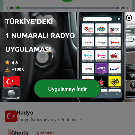
00:00
00:00
Bölümler
-
20
التوحيد أولًا
01 Kas 2017
-
1
الصلاة
02 Kas 2017
Uygulamayı İndir
Radyo
Radyo İstasyonları ve Podcast'ler