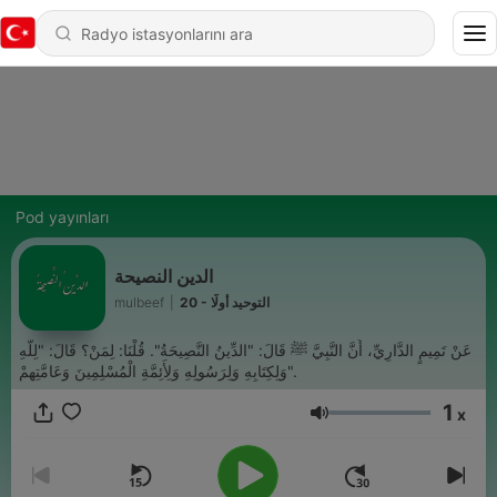
Pod yayınları
الدين النصيحة
mulbeef
|
20 - التوحيد أولًا
عَنْ تَمِيمٍ الدَّارِيِّ، أَنَّ النَّبِيَّ ﷺ قَالَ: "الدِّينُ النَّصِيحَةُ". قُلْنَا: لِمَنْ؟ قَالَ: "لِلَّهِ
وَلِكِتَابِهِ وَلِرَسُولِهِ وَلِأَئِمَّةِ الْمُسْلِمِينَ وَعَامَّتِهِمْ".
1
x
Ses