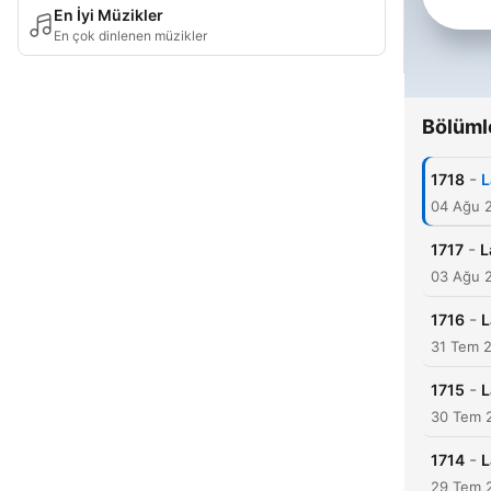
En İyi Müzikler
En çok dinlenen müzikler
Bölüml
-
1718
L
04 Ağu 
-
1717
L
03 Ağu 
-
1716
L
31 Tem 
-
1715
L
30 Tem 
-
1714
L
29 Tem 