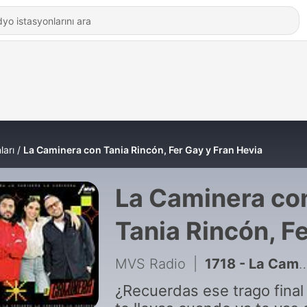
ları
La Caminera con Tania Rincón, Fer Gay y Fran Hevia
La Caminera co
Tania Rincón, F
Gay y Fran Hevi
MVS Radio
|
1718 - La Caminera #1030 - Entrevista con S Mike
¿Recuerdas ese trago final