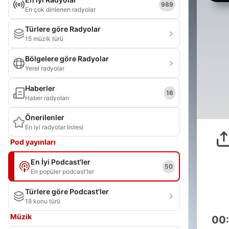
989
En çok dinlenen radyolar
Türlere göre Radyolar
15 müzik türü
Bölgelere göre Radyolar
Yerel radyolar
Haberler
16
Haber radyoları
Önerilenler
En iyi radyolar listesi
Pod yayınları
En İyi Podcast'ler
50
En popüler podcast'ler
Türlere göre Podcast'ler
18 konu türü
Müzik
00