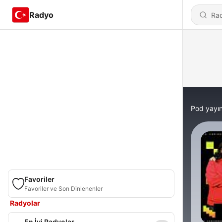
Radyo
Pod yayın
Favoriler
Favoriler ve Son Dinlenenler
Radyolar
En İyi Radyolar