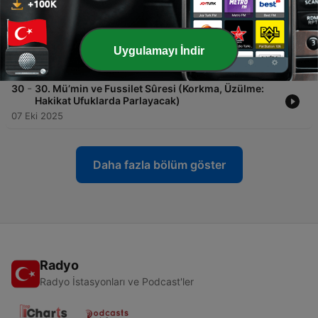
09 Eki 2025
-
31
31. Şûrâ ve Fetih Sûresi (Yaratılışın Cem’i,
Musibetlerin Terbiyesi, Ümmetin Kıvamı)
Uygulamayı İndir
08 Eki 2025
-
30
30. Mü’min ve Fussilet Sûresi (Korkma, Üzülme:
Hakikat Ufuklarda Parlayacak)
07 Eki 2025
Daha fazla bölüm göster
Radyo
Radyo İstasyonları ve Podcast'ler