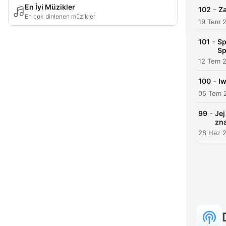
En İyi Müzikler
-
102
Za
En çok dinlenen müzikler
19 Tem 
-
101
Sp
Sp
12 Tem 
-
100
Iw
05 Tem 
-
99
Jej
zna
28 Haz 