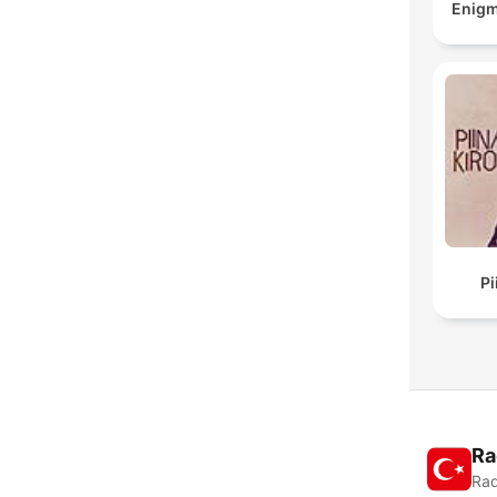
Enigm
Pi
Ra
Rad