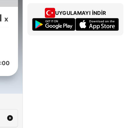
UYGULAMAYI İNDIR
1
x
:00