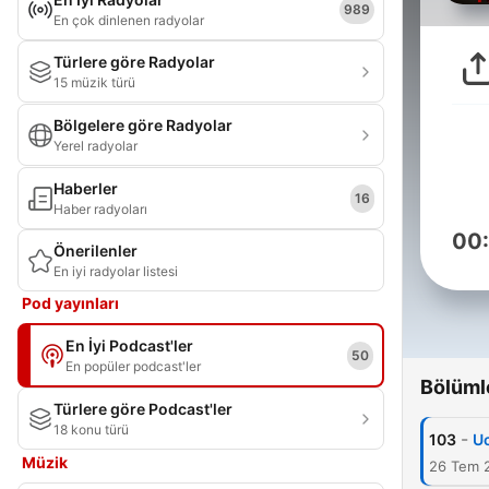
989
En çok dinlenen radyolar
Türlere göre Radyolar
15 müzik türü
Bölgelere göre Radyolar
Yerel radyolar
Haberler
16
Haber radyoları
00
Önerilenler
En iyi radyolar listesi
Pod yayınları
En İyi Podcast'ler
50
En popüler podcast'ler
Bölüml
Türlere göre Podcast'ler
18 konu türü
-
103
Uc
Müzik
26 Tem 