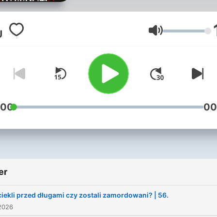
Ses
:00
00
er
iekli przed długami czy zostali zamordowani? | 56.
2026