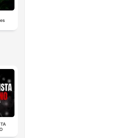
les
STA
O