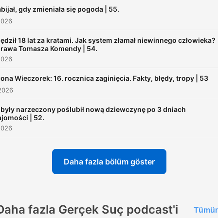
bijał, gdy zmieniała się pogoda | 55.
2026
ędził 18 lat za kratami. Jak system złamał niewinnego człowieka?
rawa Tomasza Komendy | 54.
2026
ona Wieczorek: 16. rocznica zaginięcia. Fakty, błędy, tropy | 53
2026
 były narzeczony poślubił nową dziewczynę po 3 dniach
jomości | 52.
2026
Daha fazla bölüm göster
Daha fazla Gerçek Suç podcast'i
Tümün