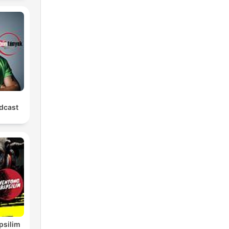
dcast
psilim