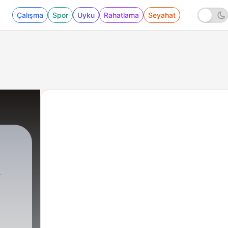
Çalışma
Spor
Uyku
Rahatlama
Seyahat
103 - Uciekli przed długami czy zostali zamor