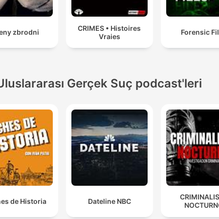
CRIMES • Histoires
eny zbrodni
Forensic Fi
Vraies
Uluslararası Gerçek Suç podcast'leri
CRIMINALI
es de Historia
Dateline NBC
NOCTURN