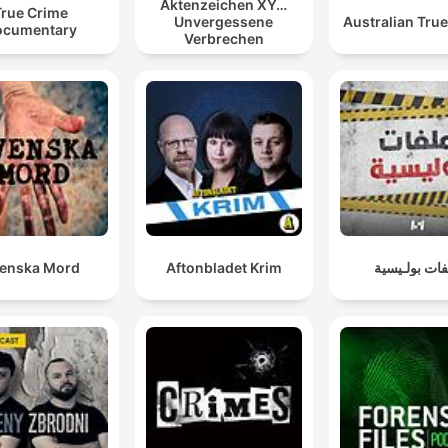
Aktenzeichen XY…
True Crime
Unvergessene
Australian Tru
ocumentary
Verbrechen
enska Mord
Aftonbladet Krim
ات بولـيسية