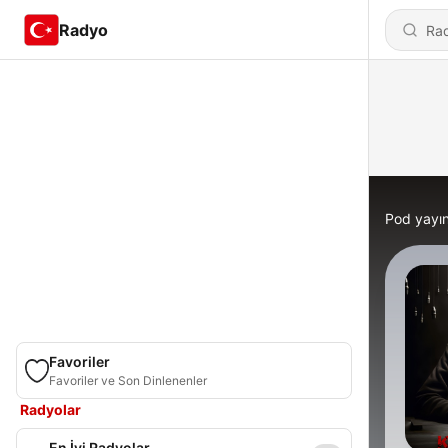
Radyo
Pod yayın
Favoriler
Favoriler ve Son Dinlenenler
Radyolar
En İyi Radyolar