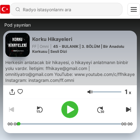
Pod yayınları
Korku Hikayeleri
FF | Omni
|
45 - BULANIK | 3. BÖLÜM | Bir Anadolu
Korkusu | Sesli Dizi
Herkesin anlatacak bir hikayesi, o hikayeyi anlatmanın binbir
yolu vardır. İletişim: ffhikaye@gmail.com |
omnitiyatro@gmail.com YouTube: www.youtube.com/c/ffhikaye
Instagram: instagram.com/ff.omni
1
x
Ses
00:00
00:00