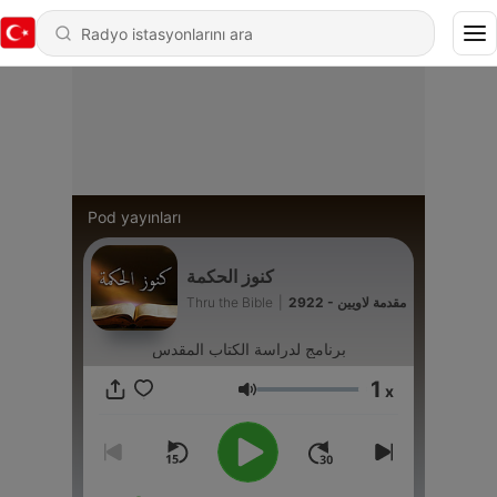
Pod yayınları
كنوز الحكمة
Thru the Bible
|
2922 - مقدمة لاويين
برنامج لدراسة الكتاب المقدس
1
x
Ses