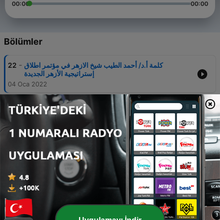
00:00
00:00
Bölümler
-
كلمة أ.د/ أحمد الطيب شيخ الازهر في مؤتمر اطلاق
22
إستراتيجية الأزهر الجديدة
04 Oca 2022
-
كلمة فضيلة الإمام بمؤتمر الشرق والغرب بايطاليا
21
04 Oca 2022
-
كلمة أ.د/ أحمد الطيب شيخ الأزهر بملتقى تحالف الأديان لأمن
20
المجتمعات "كرامة الطفل في العالم الرقمي"
04 Oca 2022
-
أ.د/ أحمد الطيب شيخ الأزهر الشريف في المؤتمر الرابع
19
لوزراء المياه بمنظمة التعاون الإسلامي
04 Oca 2022
-
دور الأديان في توحيد الأوطان المحاضرة السنوية للمجلس
18
الإسلامي في سنغافورة - فضيلة الإمام الأكبر