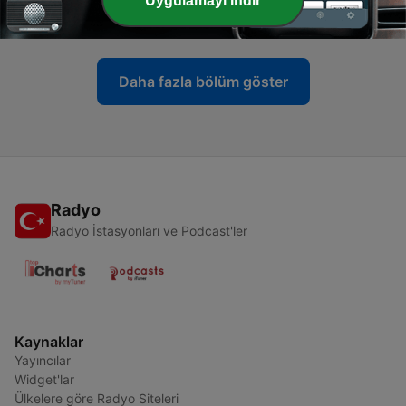
Uygulamayı İndir
04 Oca 2022
Daha fazla bölüm göster
Radyo
Radyo İstasyonları ve Podcast'ler
Kaynaklar
Yayıncılar
Widget'lar
Ülkelere göre Radyo Siteleri