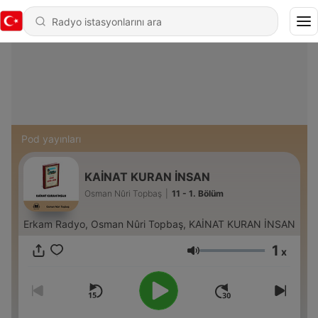
Pod yayınları
KAİNAT KURAN İNSAN
Osman Nûri Topbaş
|
11 - 1. Bölüm
Erkam Radyo, Osman Nûri Topbaş, KAİNAT KURAN İNSAN
1
x
Ses