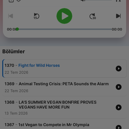
x
joyous, sustainable, healthy, fun way of living right under our
Ses
noses. The secret is simple: don't look for it out there, practice
it in your daily choices. You might say, the solution to so many
of the world's problems is right on your plate. Visit:
https://watch.unchainedtv.com/browse for more info.
00:00
00:00
Bölümler
-
1370
Fight for Wild Horses
22 Tem 2026
-
1369
Animal Testing Crisis: PETA Sounds the Alarm
22 Tem 2026
-
1368
LA'S SUMMER VEGAN BONFIRE PROVES
VEGANS HAVE MORE FUN
13 Tem 2026
-
1367
1st Vegan to Compete in Mr Olympia