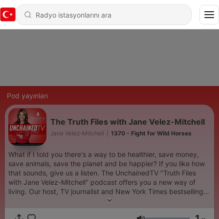
Pod yayınları
The Truth Files with Jane Velez-Mitchell
Jane Velez-Mitchell
|
1370 - Fight for Wild Horses
What if I told you there's a way to be healthier, save money,
save animals, save the planet and be happier? If you like how
that sounds, give us a listen. The UnchainedTV "Truth Files
with Jane Velez-Mitchell" podcast offers you a new way of
living. Our host, TV journalist and New York Times bestselling
author Jane Velez-Mitchell, helps you turn on the lightbulb and
jump to the next phase of human evolution. There's a peaceful,
1