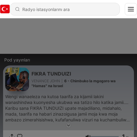
Pod yayınları
FIKRA TUNDUIZI
VENANCE JOHN
|
6 - Chimbuko la mgogoro wa
"Hamas" na Israel
Wengi wanaeleza na kutoa taarifa za kijamii lakini
wanashindwa kuonyesha ukubwa wa tatizo hilo katika jamii....
Karibu sana FIKRA TUNDUIZI upate majadiliano, midahalo,
mada, taarifa na habari zinazoigusa jamii moja kwa moja
ambazo zimerahisishwa, kufafanuliwa vizuri na kuchambuliwa
kwa namna ambayo hutoachwa na shaka wala hutoachwa bila
kutoelewa... FIKRA TUNDUIZI PODCAST MAARIFA ADHIMU YA
1