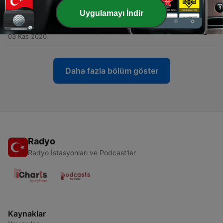
01 Eyl 2021
Uygulamayı İndir
-
2
Mapinduzi nchini Mali
03 Kas 2020
Daha fazla bölüm göster
Radyo
Radyo İstasyonları ve Podcast'ler
Kaynaklar