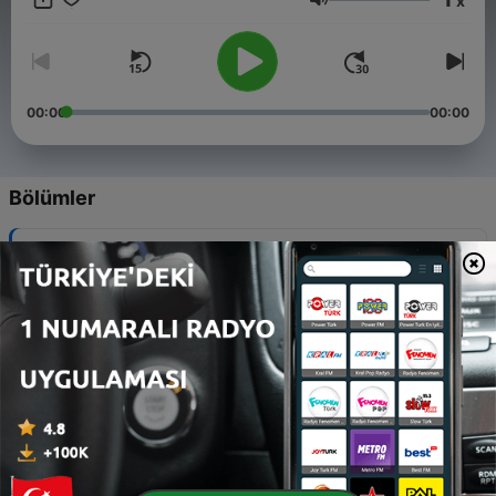
x
KUJENGA JAMII.
Ses
00:00
00:00
Bölümler
-
6
Chimbuko la mgogoro wa "Hamas" na Israel
05 Ara 2023
-
5
Unyanyasaji wa kijinsia mtandaoni
01 Haz 2022
-
4
Kujiuzulu kwa spika wa Tanzania Job Yustino
Ndugai
09 Oca 2022
-
3
Mgombea huru nchini Tanzania