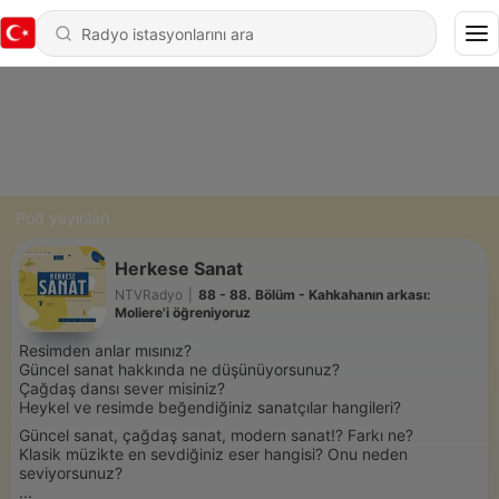
Pod yayınları
Herkese Sanat
NTVRadyo
|
88 - 88. Bölüm - Kahkahanın arkası:
Moliere'i öğreniyoruz
Resimden anlar mısınız?
Güncel sanat hakkında ne düşünüyorsunuz?
Çağdaş dansı sever misiniz?
Heykel ve resimde beğendiğiniz sanatçılar hangileri?
Güncel sanat, çağdaş sanat, modern sanat!? Farkı ne?
Klasik müzikte en sevdiğiniz eser hangisi? Onu neden
seviyorsunuz?
...