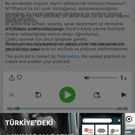
Bu sorulardan kaçıyor, seyirci olmaya bile korkuyor musunuz?
NTVRadyo'da sizi uzak durduğunuz, anlayamayacağınızı
...
sandığınız bu sanat dallarıyla tanışmaya ve seyircisi olmaya
Nacide Berber her bölümde, bir sanat dalını ya da sanat eserini
davet ediyoruz.
bilenlere soruyor.
İlk gösterime uzman, sanatçı, sanat eleştirmeni ve deneyimli
NTVRadyo prodüktörü Cengiz Saral o kaydı yayına hazırlıyor.
izleyicilerle birlikte katılıyoruz.
Onların rehberliğinde seyirci olmayı öğreniyoruz.
Çünkü sevmek için önce tanışmak gerekir.
Radyo yayınında kaçıranlar ve tekrar dinlemek isteyenler için
"Anlamak" ise, size kalmış! Bir şablonu yok. Herkes kendisine
her bölümün ses kaydı bu sayfada ve podcast platformlarında.
göre bir şey anlar.
This podcast is hosted by
Podcastics
, the easiest platform to
create and publish your podcast.
1
x
Ses
00:00
00:00
Bölümler