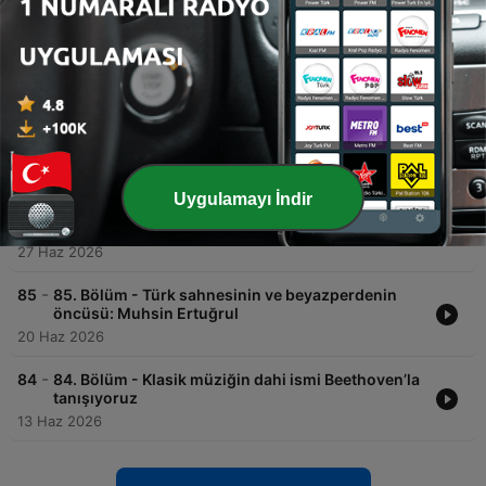
-
88
88. Bölüm - Kahkahanın arkası: Moliere'i
öğreniyoruz
25 Tem 2026
-
87
87.Bölüm - Operanın zamansız efsanesi Maria
Callas'ı öğreniyoruz
04 Tem 2026
Uygulamayı İndir
-
86
86. Bölüm - Sıradan hayatların büyük yazarı:
Anton Çehov'u öğreniyoruz
27 Haz 2026
-
85
85. Bölüm - Türk sahnesinin ve beyazperdenin
öncüsü: Muhsin Ertuğrul
20 Haz 2026
-
84
84. Bölüm - Klasik müziğin dahi ismi Beethoven’la
tanışıyoruz
13 Haz 2026