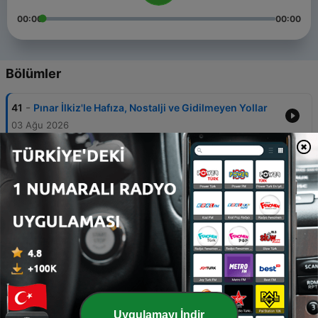
00:00
00:00
Bölümler
-
41
Pınar İlkiz'le Hafıza, Nostalji ve Gidilmeyen Yollar
03 Ağu 2026
-
40
Odyssey’i yıllarca yanlış okumuş olabilir miyiz?
27 Tem 2026
-
39
Yaşanmamış Hayatlar
20 Tem 2026
-
38
Tarih ve Kültürü Alışılmış Kronolojik Anlatıların
Ötesinden Okumak
13 Tem 2026
-
37
Yenal Bilgici'yle Kadir İnanır'dan Hayatın
Seçimlerine
Uygulamayı İndir