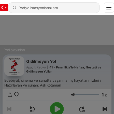
Pod yayınları
Gidilmeyen Yol
Apaçık Radyo
|
41 - Pınar İlkiz'le Hafıza, Nostalji ve
Gidilmeyen Yollar
Edebiyat, sinema ve sanatta yaşanmamış hayatların izleri /
Hazırlayan ve sunan: Aslı Kotaman
1
x
Ses