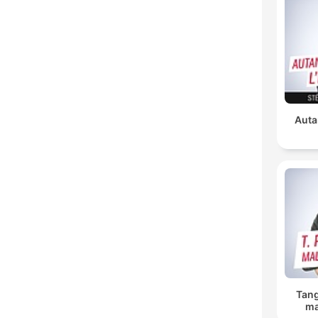
Auta
Tang
ma