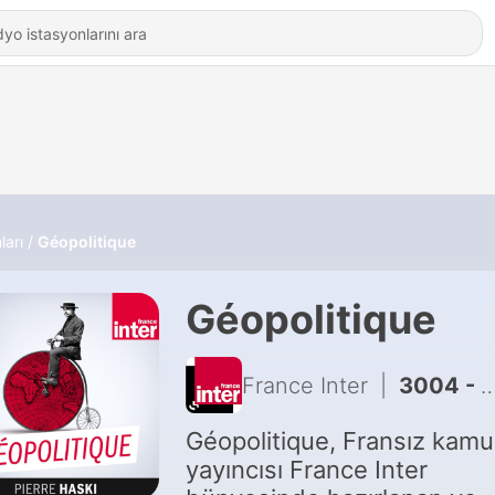
ları
Géopolitique
Géopolitique
France Inter
|
3004 - Mojtaba Khamenei, le guide fantôme
Géopolitique, Fransız kamu
yayıncısı France Inter