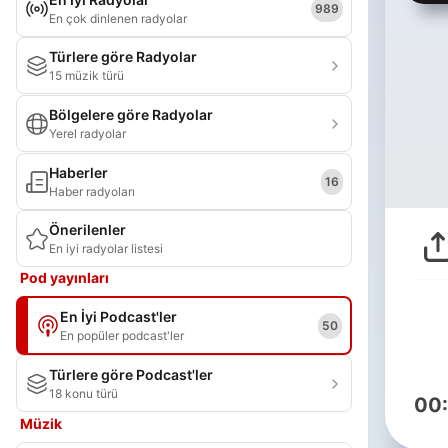
989
En çok dinlenen radyolar
Türlere göre Radyolar
15 müzik türü
Bölgelere göre Radyolar
Yerel radyolar
Haberler
16
Haber radyoları
Önerilenler
En iyi radyolar listesi
Pod yayınları
En İyi Podcast'ler
50
En popüler podcast'ler
Türlere göre Podcast'ler
18 konu türü
00
Müzik