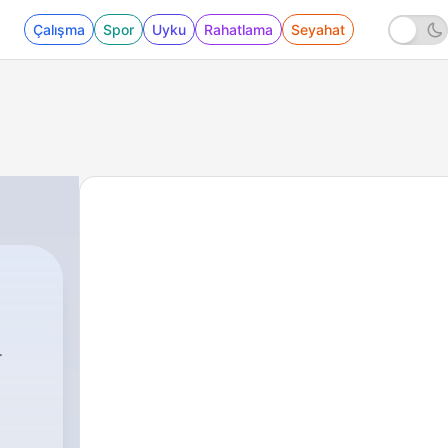
Çalışma
Spor
Uyku
Rahatlama
Seyahat