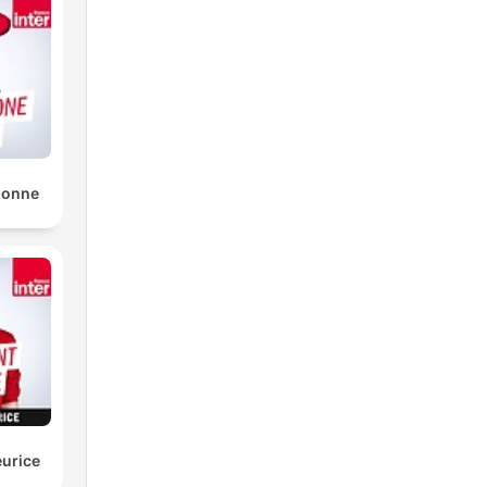
sonne
urice