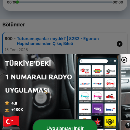
00:00
00:00
Bölümler
-
800
Tutunamayanlar mıydık? | S2B2 - Egonun
Hapishanesinden Çıkış Bileti
15 Tem 2026
-
799
Bir Cami İki Farklı Adam - Sesli Dergi
15 Haz 2026
-
798
Tutunamayanlar mıydık? | S2B1 - Kertenkele
Deliği Metaforundan Paradigma İnşasına: İslam
Psikolojisi
31 Mayıs 2026
-
797
Sanat Kimin Tapulu Malı? - Sesli Dergi
20 Mayıs 2026
-
796
Mümin Ölçülü Olmak Zorundadır - Sesli Dergi
Uygulamayı İndir