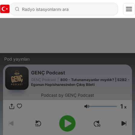
Pod yayınları
GENÇ Podcast
GENÇ Podcast
|
800 - Tutunamayanlar mıydık? | S2B2 -
Egonun Hapishanesinden Çıkış Bileti
Podcast by GENÇ Podcast
1
x
Ses