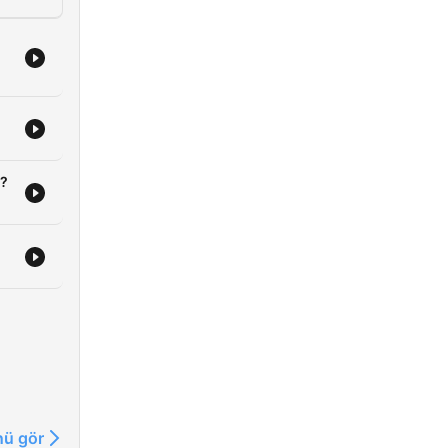
s?
ü gör