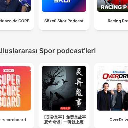
rtidazo de COPE
Sözcü Skor Podcast
Racing Po
Uluslararası Spor podcast'leri
【灵异鬼事】免费鬼故事
erscoreboard
OverDriv
恐怖奇谈 | 一听就上瘾