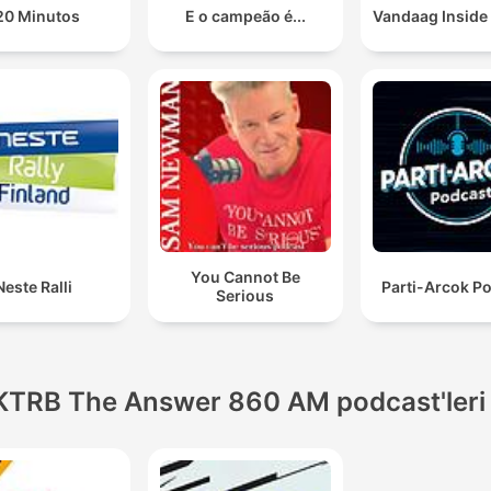
20 Minutos
E o campeão é...
Vandaag Inside
You Cannot Be
Neste Ralli
Parti-Arcok P
Serious
KTRB The Answer 860 AM podcast'leri