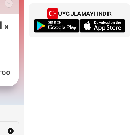
UYGULAMAYI İNDIR
1
x
:00