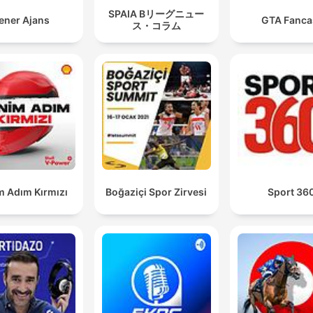
SPAIA Bリーグニュー
ener Ajans
GTA Fanca
ス・コラム
m Adım Kırmızı
Boğaziçi Spor Zirvesi
Sport 36