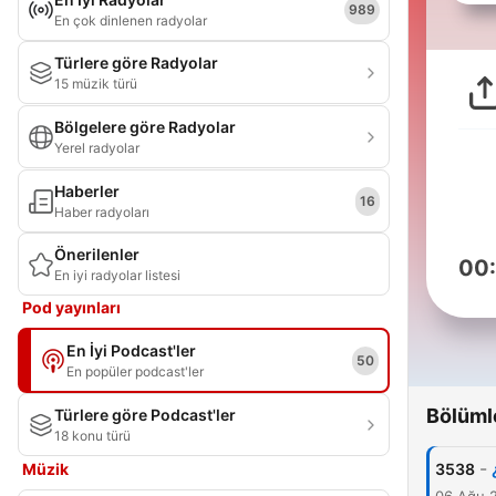
989
En çok dinlenen radyolar
Türlere göre Radyolar
15 müzik türü
Bölgelere göre Radyolar
Yerel radyolar
Haberler
16
Haber radyoları
Önerilenler
00
En iyi radyolar listesi
Pod yayınları
En İyi Podcast'ler
50
En popüler podcast'ler
Bölüml
Türlere göre Podcast'ler
18 konu türü
-
Müzik
3538