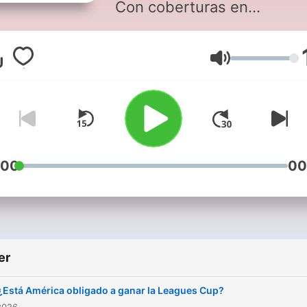
Con coberturas en
campamentos y toda la
información del balompié a
Ses
nivel mundial.
:00
00
er
¿Está América obligado a ganar la Leagues Cup?