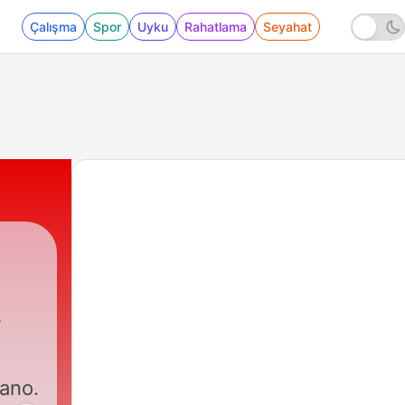
Çalışma
Spor
Uyku
Rahatlama
Seyahat
fael Puente
cano.