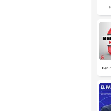
F
Beni