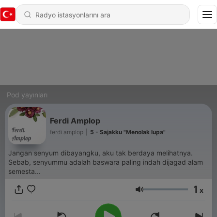
Pod yayınları
Ferdi Amplop
ferdi amplop
|
5 - Sajakku "Menolak lupa"
Jangan senyum dibayangku, aku tak berdaya melihatnya.
Sebab, senyummu adalah baswara paling indah dijagad alam
semesta...
1
x
Ses