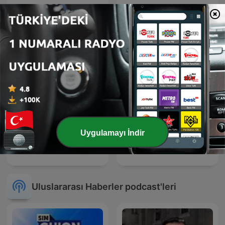
LEGEND
Herrera en COPE
Uygulamayı İndir
Lanz + Precht
وثائقيات سياسية
Uluslararası Haberler podcast'leri