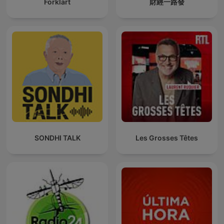
Forklart
財經一路發
SONDHI TALK
Les Grosses Têtes