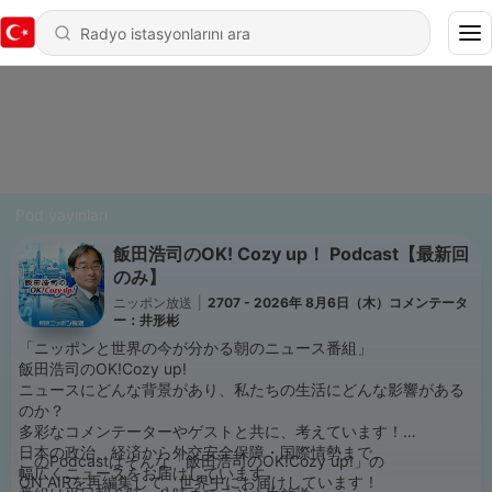
Pod yayınları
飯田浩司のOK! Cozy up！ Podcast【最新回
のみ】
ニッポン放送
|
2707 - 2026年 8月6日（木）コメンテータ
ー：井形彬
「ニッポンと世界の今が分かる朝のニュース番組」
飯田浩司のOK!Cozy up!
ニュースにどんな背景があり、私たちの生活にどんな影響がある
のか？
多彩なコメンテーターやゲストと共に、考えています！
日本の政治、経済から外交安全保障・国際情勢まで、
このPodcastはそんな「飯田浩司のOK!Cozy up!」の
幅広くニュースをお届けしています。
ON AIRを再編集して、世界中にお届けしています！