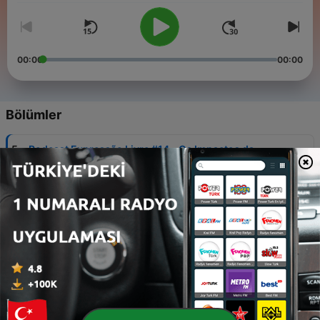
00:00
00:00
Bölümler
-
5
Podcast Expressão Livre #14 - Os Impactos da
Pandemia de COVID- 19 na Saúde Mental
25 Eyl 2020
-
4
Podcast Expressão Livre #13 - Os impactos sociais
da COVID-19 com Tereza Lyra
28 Mayıs 2020
-
3
Podcast Expressão Livre #12 - Direito e Morte Com
Carolina Ferraz
22 Mayıs 2020
-
2
Podcast Expressão Livre #11 - Lockdown e Direitos