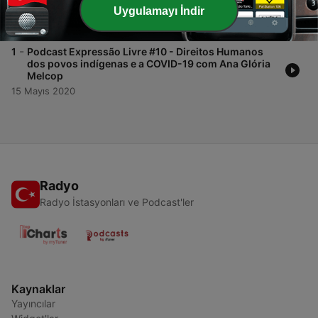
Humanos Com Tiago Feitosa
Uygulamayı İndir
15 Mayıs 2020
-
1
Podcast Expressão Livre #10 - Direitos Humanos
dos povos indígenas e a COVID-19 com Ana Glória
Melcop
15 Mayıs 2020
Radyo
Radyo İstasyonları ve Podcast'ler
Kaynaklar
Yayıncılar