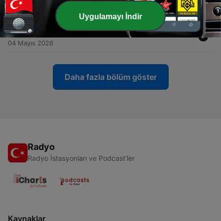
10 Mayıs 2026
Uygulamayı İndir
-
100
Optakt til Eurovision-finalen - Big four og Østrig
04 Mayıs 2026
Daha fazla bölüm göster
Radyo
Radyo İstasyonları ve Podcast'ler
Kaynaklar