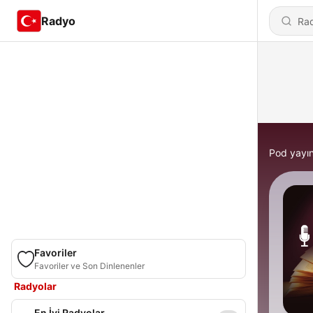
Radyo
Pod yayın
Favoriler
Favoriler ve Son Dinlenenler
Radyolar
En İyi Radyolar