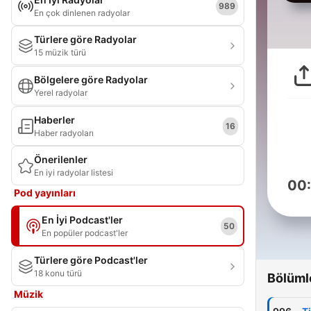
989
En çok dinlenen radyolar
Türlere göre Radyolar
15 müzik türü
Bölgelere göre Radyolar
Yerel radyolar
Haberler
16
Haber radyoları
Önerilenler
En iyi radyolar listesi
00
Pod yayınları
En İyi Podcast'ler
50
En popüler podcast'ler
Türlere göre Podcast'ler
18 konu türü
Bölüml
Müzik