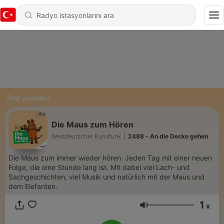
Pod yayınları
Die Maus zum Hören
Westdeutscher Rundfunk
|
2488 - An die Decke gehen
Die Maus zum immer wieder hören. Jeden Tag mit einer neuen
Folge, die eine Stunde lang ist. Mit dabei viel Lach- und
Sachgeschichten, viel Musik und natürlich mit der Maus und
dem Elefanten.
1
x
Ses