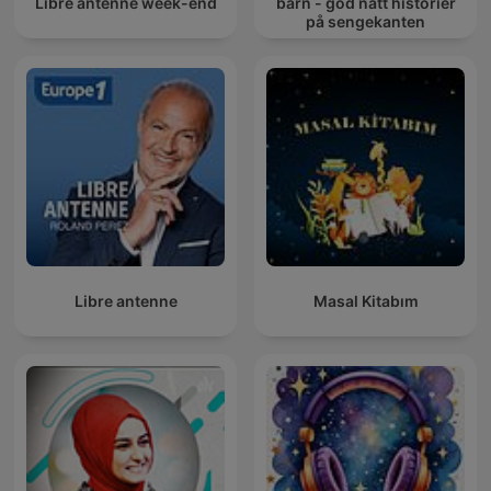
Libre antenne week-end
barn - god natt historier
på sengekanten
Libre antenne
Masal Kitabım