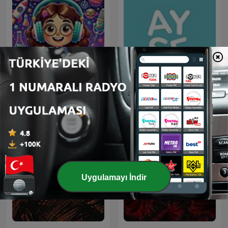
Ayse Oztoprak ile Veli
LikeADA Bilim Çocuk
Sohbetleri
Uygulamayı İndir