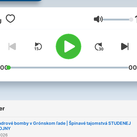
Sandry Svitekovej. Pre lepš
vizuálny zážitok sledujte
Dejepis Inak na YouTube.
Ses
:00
00
er
adrové bomby v Grónskom ľade | Špinavé tajomstvá STUDENEJ
OJNY
2026