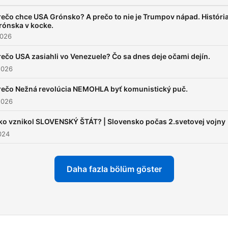
rečo chce USA Grónsko? A prečo to nie je Trumpov nápad. Históri
rónska v kocke.
2026
rečo USA zasiahli vo Venezuele? Čo sa dnes deje očami dejín.
2026
rečo Nežná revolúcia NEMOHLA byť komunistický puč.
2026
ko vznikol SLOVENSKÝ ŠTÁT? | Slovensko počas 2.svetovej vojny
024
Daha fazla bölüm göster