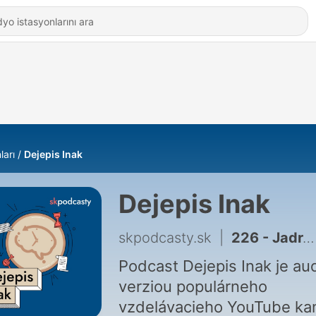
ları
Dejepis Inak
Dejepis Inak
skpodcasty.sk
|
226 - Jadrové bomby v Grónskom ľade | Špinavé tajomstvá STUDENEJ VOJNY
Podcast Dejepis Inak je au
verziou populárneho
vzdelávacieho YouTube ka