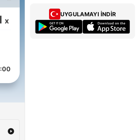
í
UYGULAMAYI İNDIR
1
x
:00