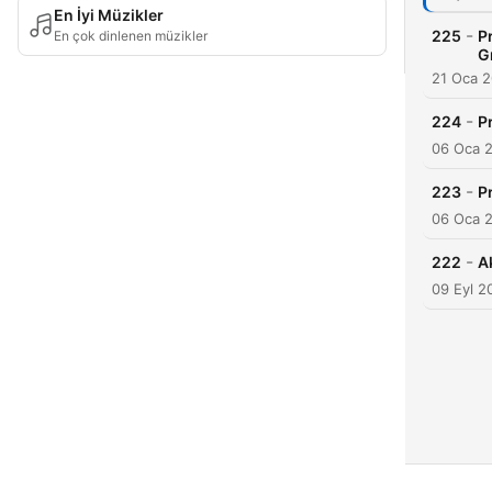
En İyi Müzikler
-
225
P
En çok dinlenen müzikler
G
21 Oca 
-
224
P
06 Oca 
-
223
P
06 Oca 
-
222
A
09 Eyl 2