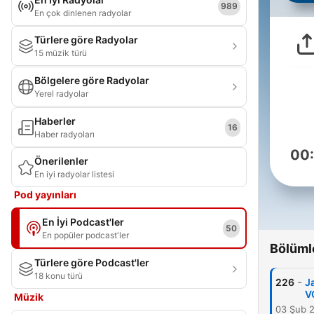
989
En çok dinlenen radyolar
Türlere göre Radyolar
15 müzik türü
Bölgelere göre Radyolar
Yerel radyolar
Haberler
16
Haber radyoları
00
Önerilenler
En iyi radyolar listesi
Pod yayınları
En İyi Podcast'ler
50
En popüler podcast'ler
Bölüml
Türlere göre Podcast'ler
18 konu türü
-
226
J
V
Müzik
03 Şub 