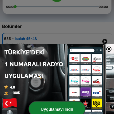
00:00
00:00
Bölümler
-
585
Isaiah 45-48
07 Ağu 2026
-
584
Isaiah 42-44
06 Ağu 2026
-
583
Isaiah 36-41
05 Ağu 2026
-
582
Isaiah 31-35
04 Ağu 2026
-
581
Isaiah 28-30
Uygulamayı İndir
03 Ağu 2026