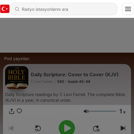
Pod yayınları
Daily Scripture: Cover to Cover (KJV)
C Levi Farrell
|
585 - Isaiah 45-48
Daily Scripture readings by C Levi Farrell. The complete Bible
(KJV) in a year, in canonical order.
1
x
Ses