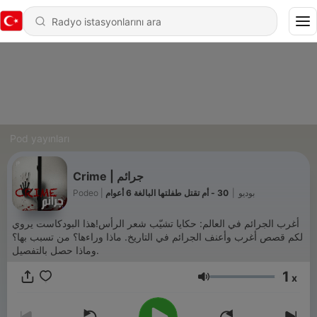
Pod yayınları
Crime | جرائم
30 - أم تقتل طفلتها البالغة 6 أعوام
|
Podeo | بوديو
أغرب الجرائم في العالم: حكايا تشيّب شعر الرأس!هذا البودكاست يروي
لكم قصص أغرب وأعنف الجرائم في التاريخ. ماذا وراءها؟ من تسبب بها؟
وماذا حصل بالتفصيل.
1
x
Ses