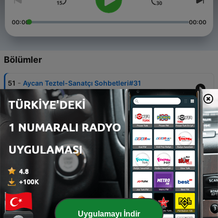
00:00
00:00
Bölümler
-
51
Aycan Teztel-Sanatçı Sohbetleri#31
09 Mar 2022
-
50
Serdar Barçın (2)- Sanatçı Sohbetleri#30
21 Şub 2022
-
49
Serdar Barçın (1)- Sanatçı Sohbetleri#29
17 Oca 2022
-
48
Jehan Barbur - Sanatçı Sohbetleri #28
04 Oca 2022
-
47
Selim Gürcan - Sanatçı Sohbetleri #27
Uygulamayı İndir