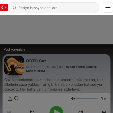
Pod yayınları
ODTÜ Caz
ODTÜ Caz Topluluğu
|
51 - Aycan Teztel-Sanatçı
Sohbetleri#31
Caz sohbetlerinde caz tarihi, enstrumanlar, müzisyenler, farklı
ülkelerin caza yaklaşımları gibi bir sürü konudan bahsediyor
olacağız. Her hafta yeni bir bölümle sizlerleyiz.
1
x
Ses