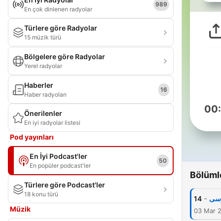
989
En çok dinlenen radyolar
Türlere göre Radyolar
15 müzik türü
Bölgelere göre Radyolar
Yerel radyolar
Haberler
16
Haber radyoları
00
Önerilenler
En iyi radyolar listesi
Pod yayınları
En İyi Podcast'ler
50
En popüler podcast'ler
Bölüml
Türlere göre Podcast'ler
18 konu türü
-
14
Müzik
03 Mar 