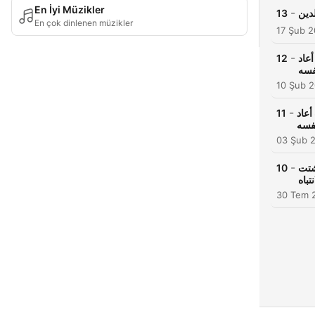
En İyi Müzikler
-
13
En çok dinlenen müzikler
17 Şub 
-
12
 أعاد
فسه
10 Şub 
-
11
ف أعاد
فسه
03 Şub 
-
10
وتشتت
نتباه
30 Tem 