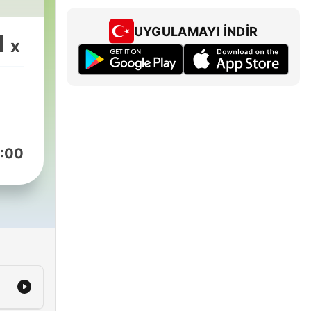
UYGULAMAYI İNDIR
1
x
:00