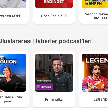
Poranna rozm
rera en COPE
Gość Radia ZET
RMF FM
Uluslararası Haberler podcast'leri
epublica - Sin
Kriminálka
LEGEND
guion