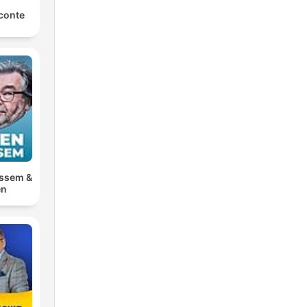
conte
ossem &
en