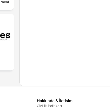
aracol
Hakkında & İletişim
Gizlilik Politikası