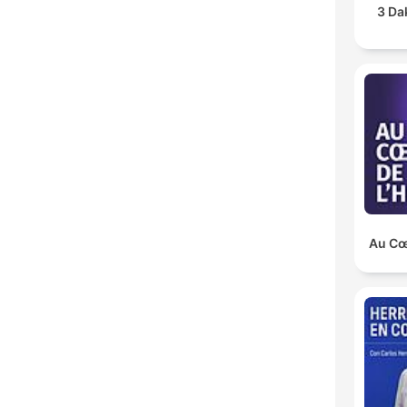
3 Da
Au Cœu