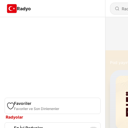
Radyo
Pod yayın
Favoriler
Favoriler ve Son Dinlenenler
Radyolar
En İyi Radyolar