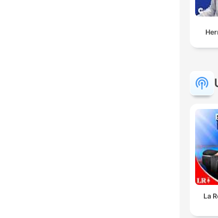
Her
La R