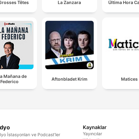
Grosses Têtes
La Zanzara
Última Hora C
la Mañana de
Aftonbladet Krim
Matices
Federico
dyo
Kaynaklar
Yayıncılar
yo İstasyonları ve Podcast'ler