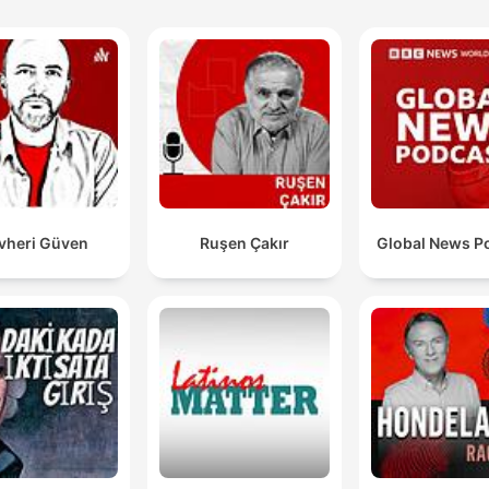
vheri Güven
Ruşen Çakır
Global News P