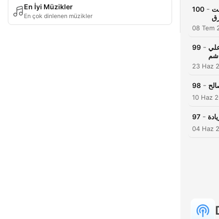
En İyi Müzikler
-
100
ست
En çok dinlenen müzikler
ق
08 Tem 
-
99
علي
شم
23 Haz 
-
98
الح
10 Haz 
-
97
ادة
04 Haz 