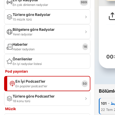
989
En çok dinlenen radyolar
Türlere göre Radyolar
15 müzik türü
Bölgelere göre Radyolar
Yerel radyolar
Haberler
16
Haber radyoları
00
Önerilenler
En iyi radyolar listesi
Pod yayınları
En İyi Podcast'ler
50
En popüler podcast'ler
Bölüml
Türlere göre Podcast'ler
18 konu türü
-
101
بط
Müzik
22 Tem 