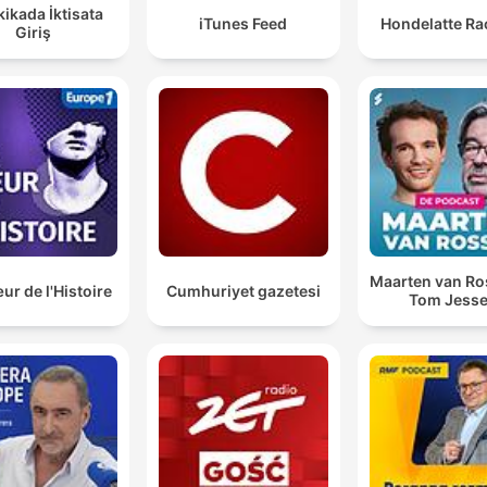
kikada İktisata
iTunes Feed
Hondelatte Ra
Giriş
Maarten van R
r de l'Histoire
Cumhuriyet gazetesi
Tom Jess