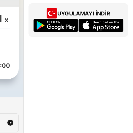
المع
ش
UYGULAMAYI İNDIR
1
ف
x
:00