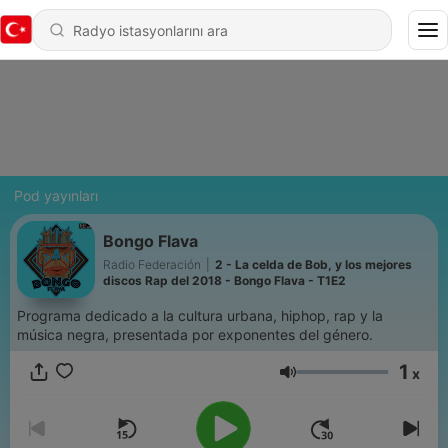
Pod yayınları
Bongo Flava
Radio Federación
|
2 - La celda de Bob, y los mejores
discos Rap del 2018 - Bongo Flava - T1E2
Programa dedicado a la cultura urbana, hiphop, rap y la
música negra, presentada por exponentes del género.
1
x
Ses