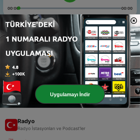
00:00
00:00
Bölümler
-
2
La celda de Bob, y los mejores discos Rap del 2018
- Bongo Flava - T1E2
10 Oca 2019
-
1
El inicio en RF - T1E1 - 28 de diciembre de 2018
03 Oca 2019
Uygulamayı İndir
Radyo
Radyo İstasyonları ve Podcast'ler