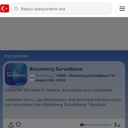
Pod yayınları
Bloomberg Surveillance
Bloomberg
|
5999 - Bloomberg Surveillance TV:
August 6th, 2026
Listen for the latest in finance, economics and investment.
Jonathan Ferro, Lisa Abramowicz and Annmarie Hordern bring
you interviews from Bloomberg Surveillance Television.
Join Tom Keene and Paul Sweeney for the best conversations
from Bloomberg Surveillance Radio.
1
x
Ses