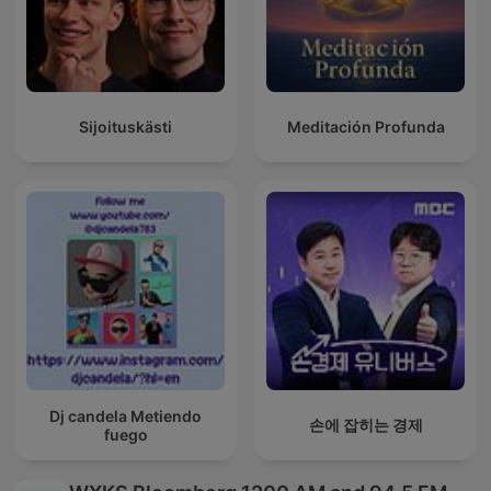
Sijoituskästi
Meditación Profunda
Dj candela Metiendo
손에 잡히는 경제
fuego