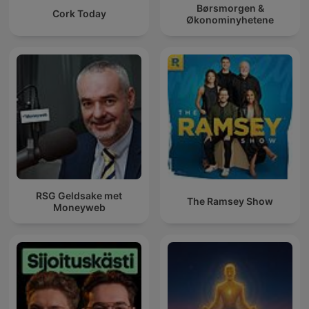
Børsmorgen &
Cork Today
Økonominyhetene
RSG Geldsake met
The Ramsey Show
Moneyweb