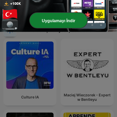
بودكاست حكيم
XXX #NO LIMIT!
Uygulamayı İndir
Uluslararası İş Dünyası podcast'leri
Maciej Wieczorek - Expert
Culture IA
w Bentleyu