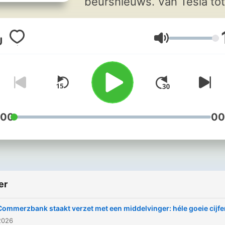
beursnieuws. Van Tesla tot
TomTom en van recessie to
reorganisatie. Het nieuws 
vandaag, dat jou morgen
Ses
verder brengt. BNR Beurs:
voor de slimme belegger.
:00
00
er
Commerzbank staakt verzet met een middelvinger: héle goeie cijfe
2026