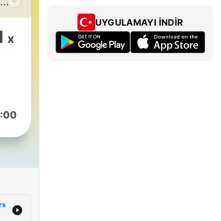
t
UYGULAMAYI İNDIR
van
1
x
:00
rs