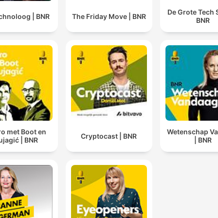
De Grote Tech 
chnoloog | BNR
The Friday Move | BNR
BNR
o met Boot en
Wetenschap V
Cryptocast | BNR
Mujagić | BNR
| BNR