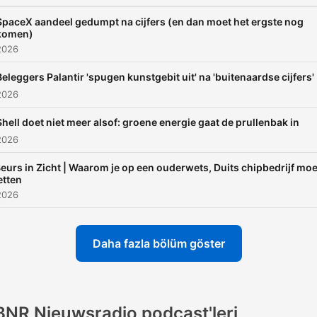
SpaceX aandeel gedumpt na cijfers (en dan moet het ergste nog
komen)
2026
Beleggers Palantir 'spugen kunstgebit uit' na 'buitenaardse cijfers'
2026
Shell doet niet meer alsof: groene energie gaat de prullenbak in
2026
eurs in Zicht | Waarom je op een ouderwets, Duits chipbedrijf moe
etten
2026
Daha fazla bölüm göster
BNR Nieuwsradio podcast'leri