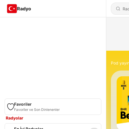
Radyo
Pod yayın
Favoriler
Favoriler ve Son Dinlenenler
Radyolar
En İyi Radyolar