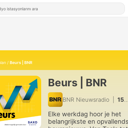
ları
Beurs | BNR
Beurs | BNR
BNR Nieuwsradio
|
1545 - Commerzbank staakt verzet met een middelvinger: héle goeie cijfers
Elke werkdag hoor je het
belangrijkste en opvallend