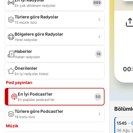
989
En çok dinlenen radyolar
Türlere göre Radyolar
15 müzik türü
Bölgelere göre Radyolar
Yerel radyolar
Haberler
16
Haber radyoları
Önerilenler
00
En iyi radyolar listesi
Pod yayınları
En İyi Podcast'ler
50
En popüler podcast'ler
Bölüml
Türlere göre Podcast'ler
18 konu türü
-
1545
Müzik
06 Ağu 