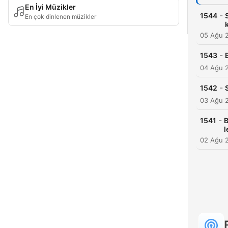
En İyi Müzikler
-
1544
En çok dinlenen müzikler
05 Ağu 
-
1543
04 Ağu 
-
1542
03 Ağu 
-
1541
B
l
02 Ağu 