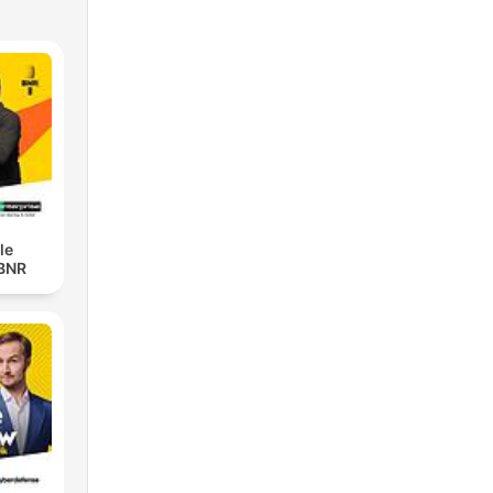
le
 BNR