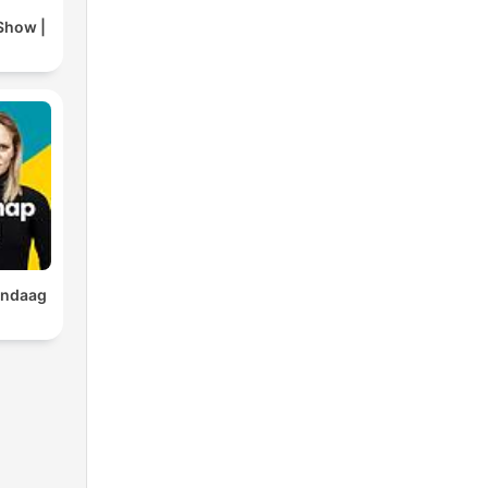
Show |
andaag