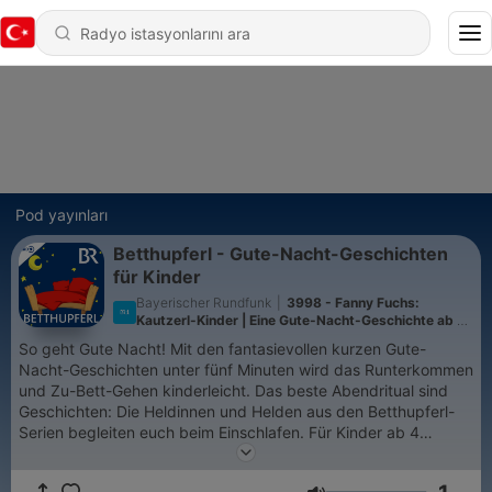
Pod yayınları
Betthupferl - Gute-Nacht-Geschichten
für Kinder
Bayerischer Rundfunk
|
3998 - Fanny Fuchs:
Kautzerl-Kinder | Eine Gute-Nacht-Geschichte ab 5
Jahren / Mundart Oberbayern
So geht Gute Nacht! Mit den fantasievollen kurzen Gute-
Nacht-Geschichten unter fünf Minuten wird das Runterkommen
und Zu-Bett-Gehen kinderleicht. Das beste Abendritual sind
Geschichten: Die Heldinnen und Helden aus den Betthupferl-
Serien begleiten euch beim Einschlafen. Für Kinder ab 4
Jahren.