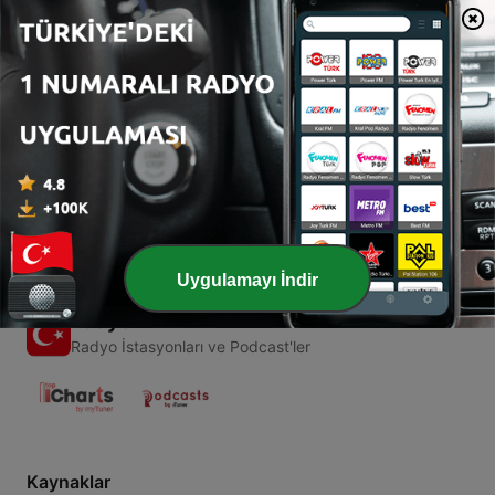
00:00
00:00
Bölümler
-
1
Beethoven vs Mozart
25 Ağu 2020
Uygulamayı İndir
Radyo
Radyo İstasyonları ve Podcast'ler
Kaynaklar