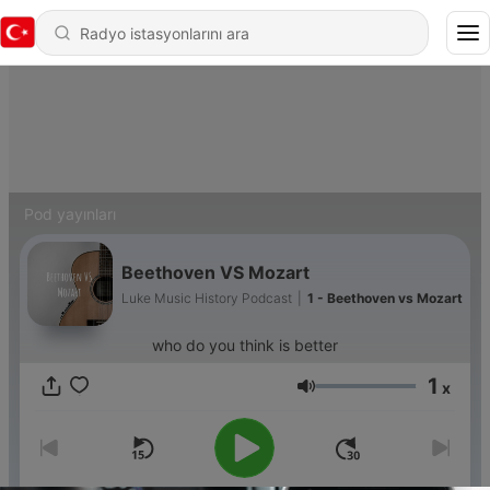
Pod yayınları
Beethoven VS Mozart
Luke Music History Podcast
|
1 - Beethoven vs Mozart
who do you think is better
1
x
Ses