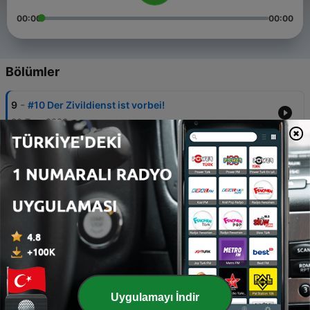
00:00
00:00
Bölümler
-
9
#10 Der Zivildienst ist vorbei!
30 Tem 2023
-
8
#9 DIF 2023, uvm.
30 Tem 2023
-
7
#8 Politik, Project 50 und Strafzettel!
11 Haz 2023
-
6
#7 Unsere sportliche Vergangenheit!
29 Mayıs 2023
-
5
#6 Was versteht man unter Freundschaft?
Uygulamayı İndir
21 Mayıs 2023