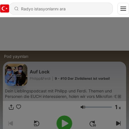
Pod yayınları
Auf Lock
Philipp&Ferdi
|
9 - #10 Der Zivildienst ist vorbei!
Dein Lieblingspodcast mit Philipp und Ferdi. Themen und
Personen die EUCH interessieren, holen wir vors Mikrofon 🤙🏼
1
x
Ses