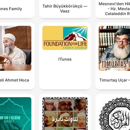
Mesnevi'den Hi
Tahir Büyükkörükçü —
unes Family
- Hz. Mevl
Vaaz
Celaleddin 
ITunes
li Ahmet Hoca
Timurtaş Uçar 