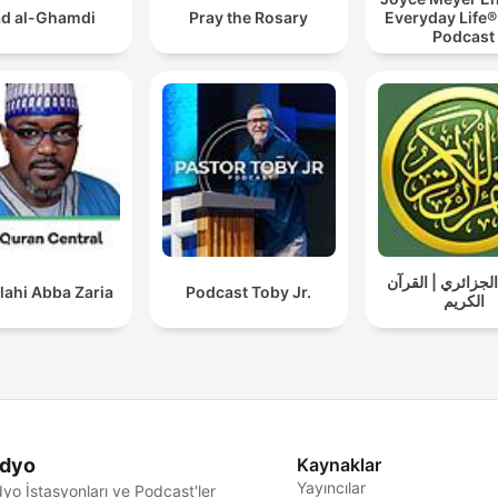
d al-Ghamdi
Pray the Rosary
Everyday Life®
Podcast
لجزائري | القرآن
lahi Abba Zaria
Podcast Toby Jr.
الكريم
dyo
Kaynaklar
Yayıncılar
yo İstasyonları ve Podcast'ler