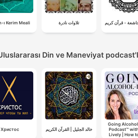
-ı Kerim Meali
تلاوات نادرة
اشعة - قرآن كريم
Uluslararası Din ve Maneviyat podcast'l
Going Alcohol
Христос
خالد الجليل | القرآن الكريم
Podcast™ with
Lively | How t