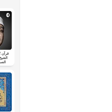
قرآن ك
الشيخ
الصم