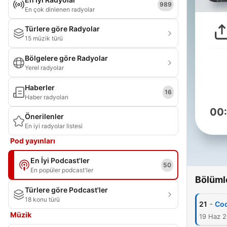
989
En çok dinlenen radyolar
Türlere göre Radyolar
15 müzik türü
Bölgelere göre Radyolar
Yerel radyolar
Haberler
16
Haber radyoları
00
Önerilenler
En iyi radyolar listesi
Pod yayınları
En İyi Podcast'ler
50
En popüler podcast'ler
Bölüml
Türlere göre Podcast'ler
18 konu türü
-
21
Cod
Müzik
19 Haz 