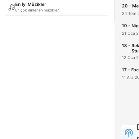
En İyi Müzikler
-
20
Me
En çok dinlenen müzikler
24 Tem 
-
19
Nig
21 Oca 
-
18
Rel
Stu
12 Oca 
-
17
Foc
11 Ara 2