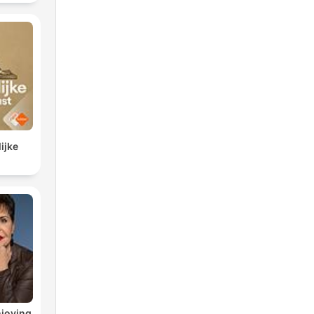
ohol
ijke
joying