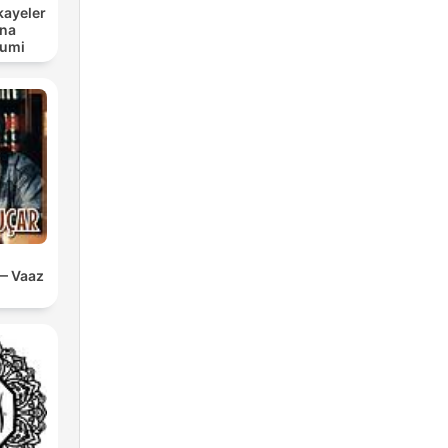
kayeler
ana
Rumi
— Vaaz