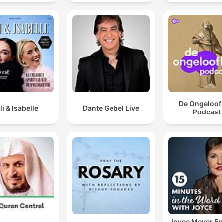
drinking alc
De Ongeloofl
lli & Isabelle
Dante Gebel Live
Podcast
Joyce Meyer En