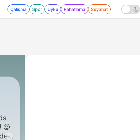
Çalışma
Spor
Uyku
Rahatlama
Seyahat
ds
! 😌
 de