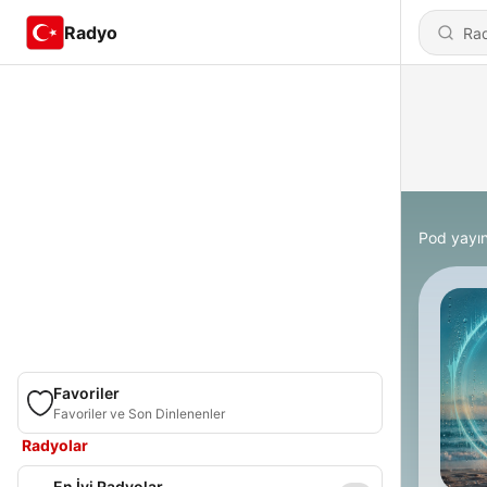
Radyo
Pod yayın
Favoriler
Favoriler ve Son Dinlenenler
Radyolar
En İyi Radyolar