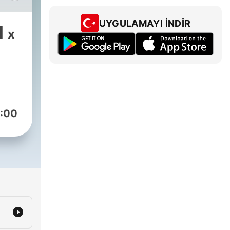
NRsjGJLNZy
UYGULAMAYI İNDIR
1
x
podcast/asmr/id1434125195
asmr
 and
to
:00