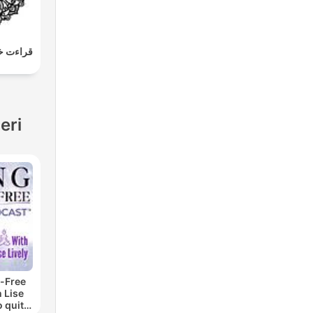
قراءت خ
eri
-Free
 Lise
o quit