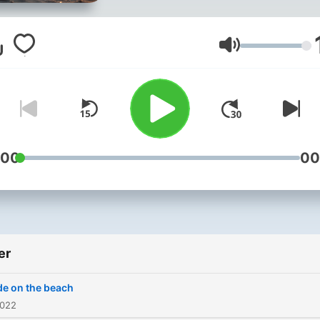
vous ! RSS :
https://feed.ausha.co/B4
iTunes/Apple Podcasts :
Ses
https://itunes.apple.com/
Web Site :
https://podcast.ausha.co/
Thanks for your comments
your ratings, you push me 
:00
00
continue this podcast ! 🙏
Hosted on Ausha. See
ausha.co/privacy-policy for
more information.
er
e on the beach
2022