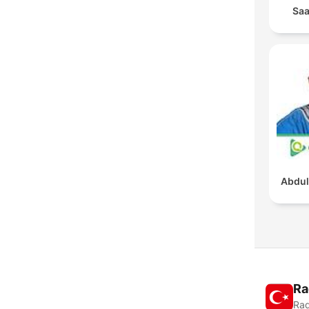
Saa
Abdul
Ra
Rad