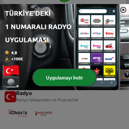
00:00
00:00
Bölümler
-
1
Bienvenidos al podcast sobre la ansiedad por el
Sistema Centros de Capacitación y Calidad
16 Nis 2020
Uygulamayı İndir
Radyo
Radyo İstasyonları ve Podcast'ler