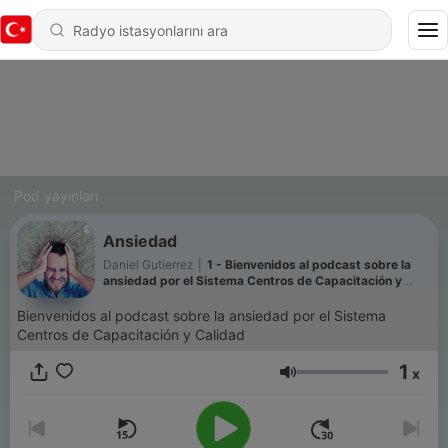
Pod yayınları
Ansiedad
Daniel Gutierrez
|
1 - Bienvenidos al podcast sobre la
ansiedad por el Sistema Centros de Capacitación y
Calidad
Bienvenidos al podcast sobre la ansiedad por el Sistema
Centros de Capacitación y Calidad
1
x
Ses