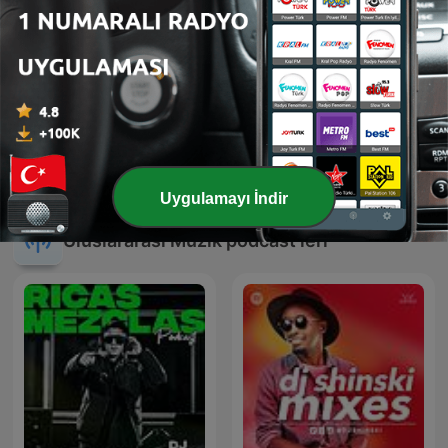
DJ KYM NICKDEE MIXES
இசைத் தென்றல்
Uygulamayı İndir
Uluslararası Müzik podcast'leri