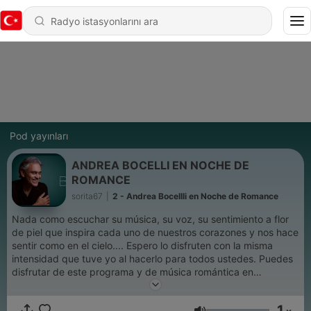
Pod yayınları
ANDREA BOCELLI EN NOCHE DE
ROMANCE
sorita67
|
2 - Andrea Bocellli en Noche de Romance
Nada como escuchar su música, su voz, su sentimiento a flor
de piel que inspira cada uno de nuestros corazones y nos hace
sentir como en el cielo.... Espero lo disfruten con la misma
intensidad que tuve yo al hacerlo para todos ustedes. Puedes
disfrutar de este programa y de música romántica en
Soritaradio1.blogspot.com O descarga nuestra aplicación
Soritaradio Somos SoritaRadio La radio que es para tì The
1