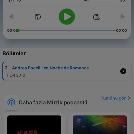
x
radio That is for you
Ses
00:00
00:00
Bölümler
-
2
Andrea Bocellli en Noche de Romance
11 Eyl 2018
Tümünü gör
Daha fazla Müzik podcast'i