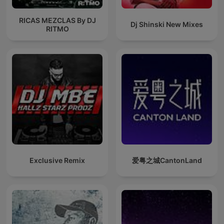
RICAS MEZCLAS By DJ
Dj Shinski New Mixes
RITMO
Exclusive Remix
爱粤之城CantonLand