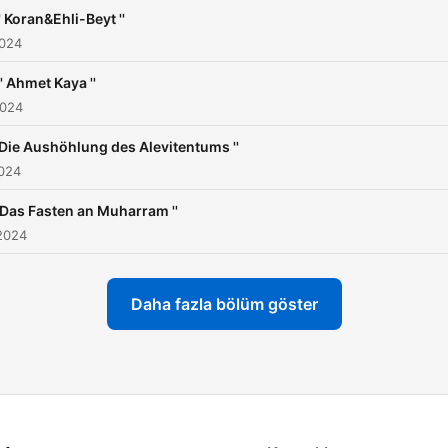
Glaubensrichtung und lern
' Koran&Ehli-Beyt ''
den Ur-islam kennen.
2024
'' Ahmet Kaya ''
2024
' Die Aushöhlung des Alevitentums ''
2024
' Das Fasten an Muharram ''
2024
Daha fazla bölüm göster