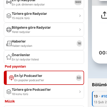
989
En çok dinlenen radyolar
Türlere göre Radyolar
15 müzik türü
Bölgelere göre Radyolar
Yerel radyolar
Haberler
16
Haber radyoları
00
Önerilenler
En iyi radyolar listesi
Pod yayınları
En İyi Podcast'ler
50
En popüler podcast'ler
Bölüml
Türlere göre Podcast'ler
18 konu türü
-
13
#10 
Müzik
13 Şub 