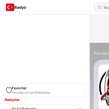
Radyo
Pod yayın
Favoriler
Favoriler ve Son Dinlenenler
Radyolar
En İyi Radyolar