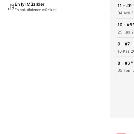
En İyi Müzikler
-
11
#9 '
En çok dinlenen müzikler
04 Ara 
-
10
#8 
25 Kas 
-
9
#7 '
10 Kas 
-
8
#6 '
05 Tem 