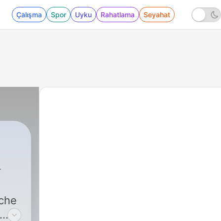
Çalışma
Spor
Uyku
Rahatlama
Seyahat
sche