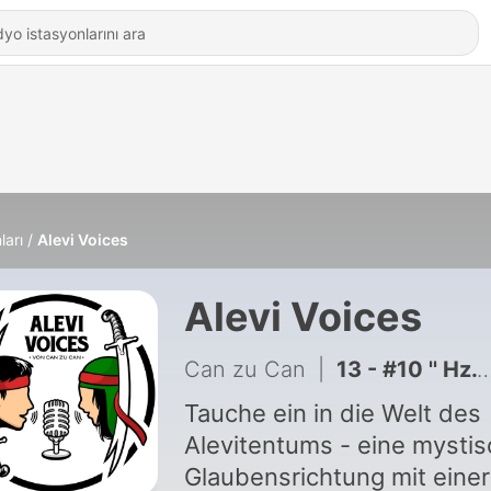
ları
Alevi Voices
Alevi Voices
Can zu Can
|
13 - #10 '' Hz. Hizir Xizir ''
Tauche ein in die Welt des
Alevitentums - eine mysti
Glaubensrichtung mit einer