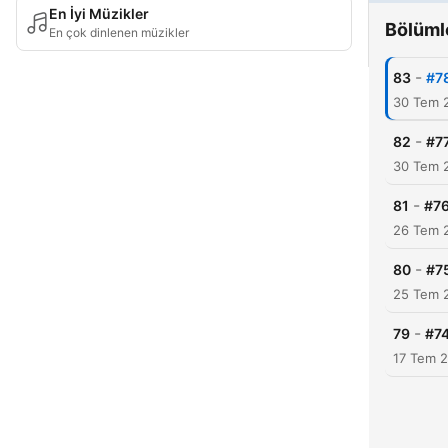
En İyi Müzikler
Bölüml
En çok dinlenen müzikler
-
83
#7
30 Tem 
-
82
#7
30 Tem 
-
81
#76
26 Tem 
-
80
#7
25 Tem 
-
79
#7
17 Tem 