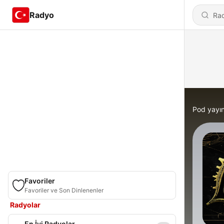
Radyo
Pod yayın
Favoriler
Favoriler ve Son Dinlenenler
Radyolar
En İyi Radyolar