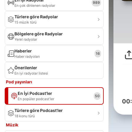
989
En çok dinlenen radyolar
Türlere göre Radyolar
15 müzik türü
Bölgelere göre Radyolar
Yerel radyolar
Haberler
16
Haber radyoları
Önerilenler
En iyi radyolar listesi
Pod yayınları
En İyi Podcast'ler
50
En popüler podcast'ler
00
Türlere göre Podcast'ler
18 konu türü
Müzik