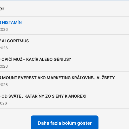
er
8 HISTAMÍN
2026
7 ALGORITMUS
2026
 OPIČÍ MUŽ – KACÍR ALEBO GÉNIUS?
2026
5 MOUNT EVEREST AKO MARKETING KRÁĽOVNEJ ALŽBETY
2026
4 OD SVÄTEJ KATARÍNY ZO SIENY K ANOREXII
2026
Daha fazla bölüm göster