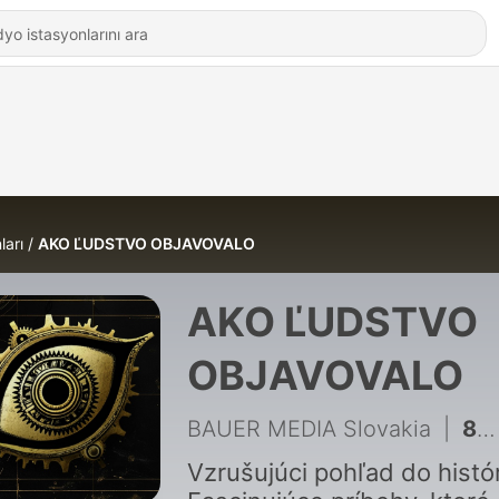
ları
AKO ĽUDSTVO OBJAVOVALO
AKO ĽUDSTVO
OBJAVOVALO
BAUER MEDIA Slovakia
|
83 - #78 HISTAMÍN
Vzrušujúci pohľad do histór