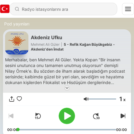
Pod yayınları
Akdeniz Ufku
Mehmet Ali Güler
|
5 - Refik Kağan Büyükgebiz -
Akdeniz'den İmdat
Merhabalar, ben Mehmet Ali Güler. Yekta Kopan "Bir insanın
sesini unutunca onu tamamen unutmuş oluyorsun" demişti
Nilay Örnek'e. Bu sözden de ilham alarak başladığım podcast
serisinde; kalbimde güzel bir yeri olan, sevdiğim ve hayatıma
dokunan kişilerden Filokalist ve Hisdüşüm dergilerinde
yazdığım şiirlerimi seslendirmelerini rica ediyorum. Formatımız,
ilk başta kısa bir sohbet ve ardından konuğun şiiri
1
x
seslendirmesinden oluşuyor. Online şiirlerim için:
Ses
https://filokalist.com/author/mehmet-ali-guler/
00:00
00:00