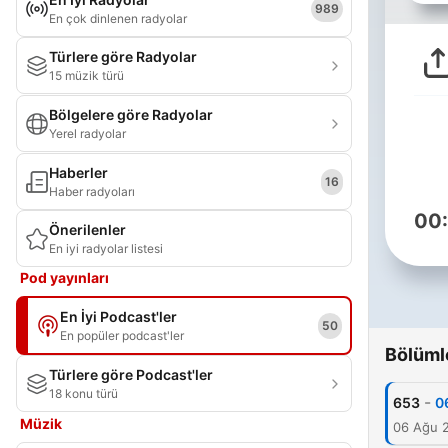
989
En çok dinlenen radyolar
Türlere göre Radyolar
15 müzik türü
Bölgelere göre Radyolar
Yerel radyolar
Haberler
16
Haber radyoları
00
Önerilenler
En iyi radyolar listesi
Pod yayınları
En İyi Podcast'ler
50
En popüler podcast'ler
Bölüml
Türlere göre Podcast'ler
18 konu türü
-
653
0
Müzik
06 Ağu 