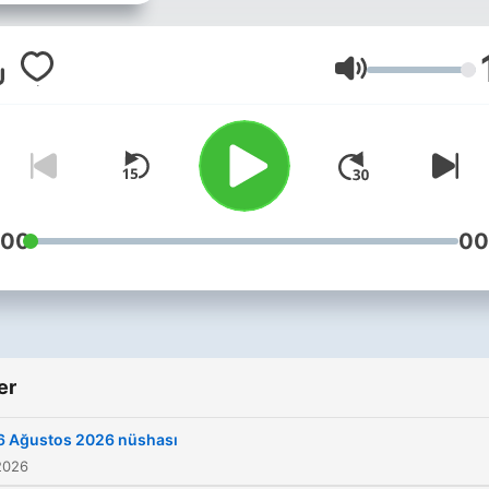
Ses
:00
00
er
6 Ağustos 2026 nüshası
2026