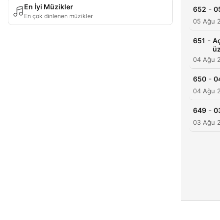
En İyi Müzikler
-
652
0
En çok dinlenen müzikler
05 Ağu 
-
651
Aç
üz
04 Ağu 
-
650
0
04 Ağu 
-
649
0
03 Ağu 