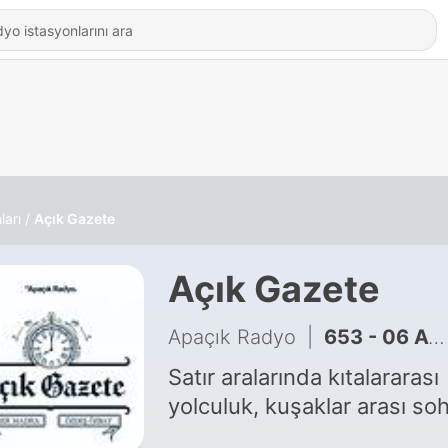
ları
Açık Gazete
Açık Gazete
Apaçık Radyo
|
653 - 06 Ağustos 2026 nüshası
Satır aralarında kıtalararası
yolculuk, kuşaklar arası so