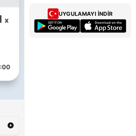
UYGULAMAYI İNDIR
1
x
:00