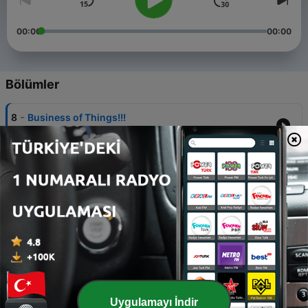
00:00
00:00
Bölümler
-
8
Business of Things!!!
14 Ara 2023
-
7
Don't Fool Yourself
19 Ağu 2023
-
6
You Should Listen To This!!
20 Mar 2023
-
5
Does It Really Matter?
29 Eki 2022
-
4
Take a Risk Today
Uygulamayı İndir