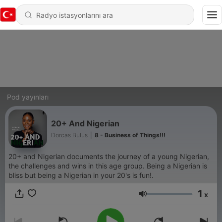
Pod yayınları
20+ And Nigerian
Dorcas Bulus
|
8 - Business of Things!!!
20+ and Nigerian documents the journey of a young Nigerian,
the challenges and wins in this age group. Being a Nigerian is
bliss but being a Nigerian in your 20's is fun!.
1
x
Ses