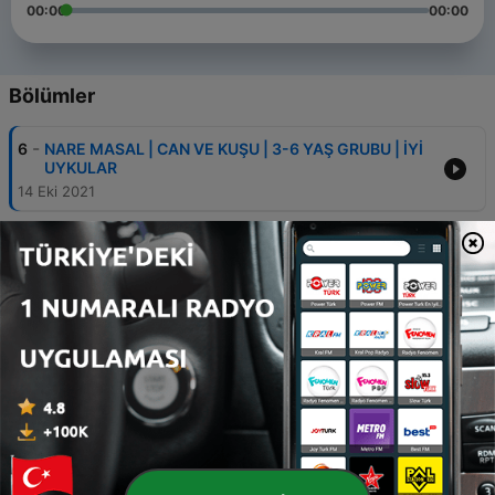
00:00
00:00
Bölümler
-
6
NARE MASAL | CAN VE KUŞU | 3-6 YAŞ GRUBU | İYİ
UYKULAR
14 Eki 2021
-
5
02 | PULLU MERAK EDİYOR -DENİZATI | 0-6 YAŞ
MASAL | İYİ UYKULAR
09 Eyl 2021
-
4
01 | PULLU MERAK EDİYOR | DENİZ KESTANESİ | 0-6
YAŞ GRUBU | İYİ UYKULAR
09 Eyl 2021
-
3
03 | KAPLUMBAĞA AİLESİ - KAPLİŞ PİKNİĞE
GİDİYOR | 0-3 YAŞ GRUBU | İYİ UYKULAR
09 Eyl 2021
-
2
02 | KAPLUMBAĞA AİLESİ-KAPLİŞ KURABİYE