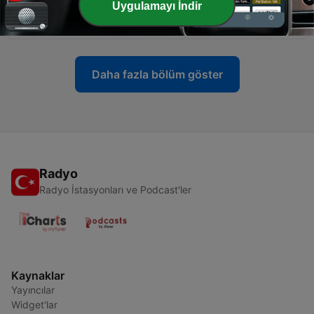
Uygulamayı İndir
YAPIYOR | 0-6 YAŞ GRUBU | NARE MASAL
07 Eyl 2021
Daha fazla bölüm göster
Radyo
Radyo İstasyonları ve Podcast'ler
Kaynaklar
Yayıncılar
Widget'lar