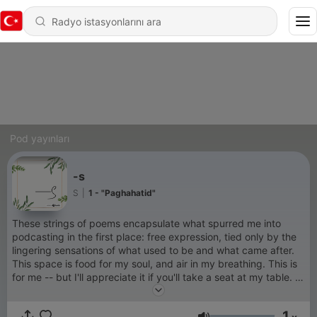
Pod yayınları
-s
S
|
1 - "Paghahatid"
These strings of poems encapsulate what spurred me into
podcasting in the first place: free expression, tied only by the
lingering sensations of what used to be and what came after.
This space is food for my soul, and air in my breathing. This is
for me -- but I'll appreciate it if you'll take a seat at my table. I
hope I make it worth your while!
1