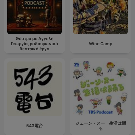
Θέατρο με Αγγελή
Γεωργία, ραδιοφωνικά
Wine Camp
θεατρικά έργα
ジェーン・スー 生活は踊
543電台
る