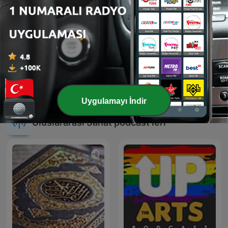
Yemekte Bile Yemek
இசைத் தென்றல்
Konuşuyoruz
Uygulamayı İndir
Uluslararası Sanat podcast'leri