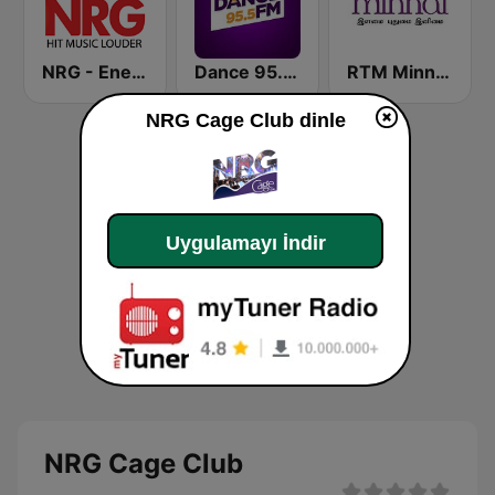
NRG - Energy Radio
Dance 95.5 FM
RTM Minnal FM
NRG Cage Club dinle
Uygulamayı İndir
NRG Cage Club