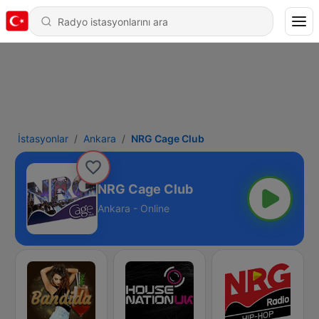
İstasyonlar
Ankara
NRG Cage Club
NRG Cage Club
Ankara - Online