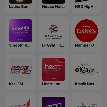
Latina Bandida!
House Nation UK
NRG HipHop
Smooth Radio London
D-Gym Fitness D-Hotel Maris
Number One Dance FM
Kral FM
Heart London
Klasik Nasional FM