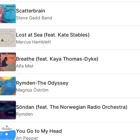
Scatterbrain
Steve Gadd Band
Lost at Sea (feat. Kate Stables)
Marcus Hamblett
Breathe (feat. Kaya Thomas-Dyke)
Alfa Mist
Rymden-The Odyssey
Magnus Öström
Söndan (feat. The Norwegian Radio Orchestra)
Rymden
You Go to My Head
Art Pepper