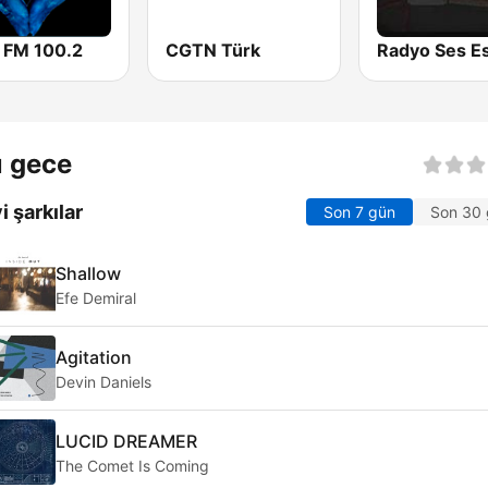
a FM 100.2
CGTN Türk
ı gece
i şarkılar
Son 7 gün
Son 30
Shallow
Efe Demiral
Agitation
Devin Daniels
LUCID DREAMER
The Comet Is Coming