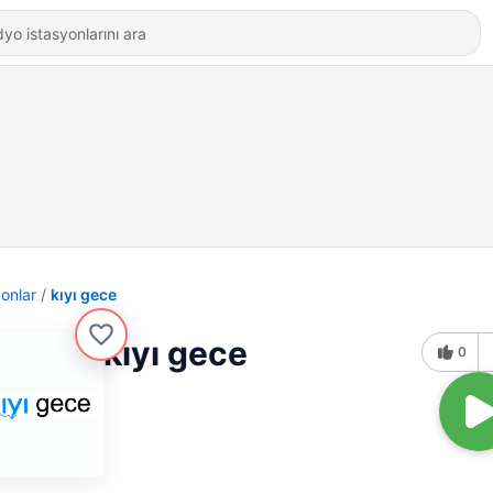
yonlar
kıyı gece
kıyı gece
0