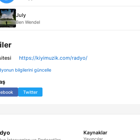
July
Ben Wendel
iler
itesi
https://kiyimuzik.com/radyo/
yonun bilgilerini güncelle
aş
cebook
Twitter
dyo
Kaynaklar
Yayıncılar
yo İstasyonları ve Podcast'ler