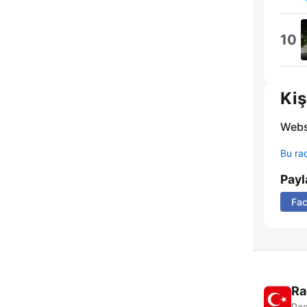
10
Kiş
Webs
Bu rad
Payl
Fa
Ra
Rad