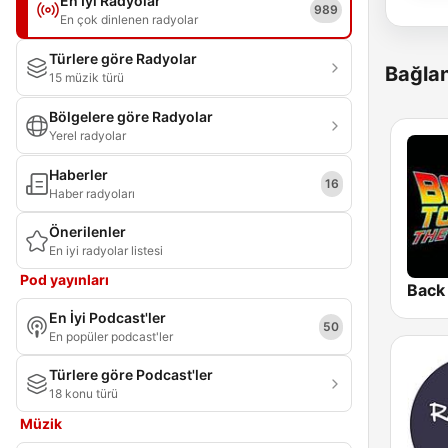
En İyi Radyolar
989
En çok dinlenen radyolar
Türlere göre Radyolar
Bağlan
15 müzik türü
Bölgelere göre Radyolar
Yerel radyolar
Haberler
16
Haber radyoları
Önerilenler
En iyi radyolar listesi
Pod yayınları
En İyi Podcast'ler
50
En popüler podcast'ler
Türlere göre Podcast'ler
18 konu türü
Müzik