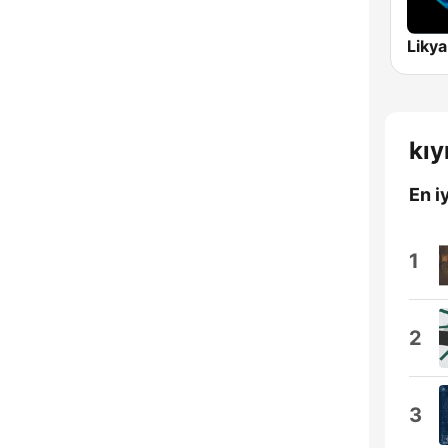
Liky
kıy
En iy
1
2
3