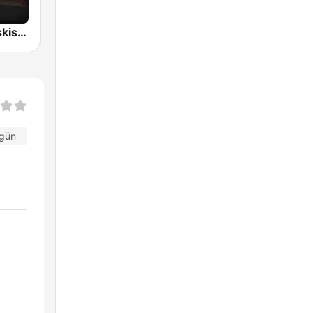
Radyo Ses Eskisehir
 gün