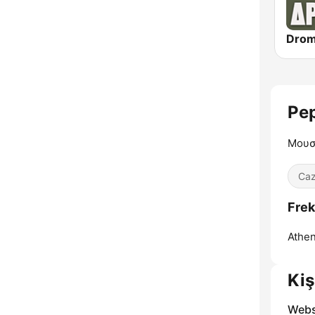
Pe
Μουσ
Ca
Frek
Athen
Kiş
Webs