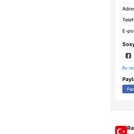
Adre
Telef
E-po
Sosy
Bu rad
Payl
Fa
Ra