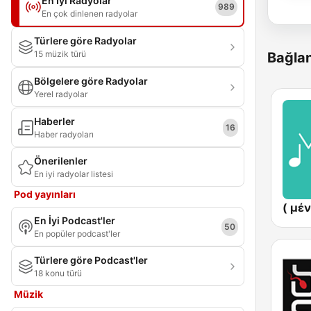
En İyi Radyolar
989
En çok dinlenen radyolar
Türlere göre Radyolar
15 müzik türü
Bağlan
Bölgelere göre Radyolar
Yerel radyolar
Haberler
16
Haber radyoları
Önerilenler
En iyi radyolar listesi
Pod yayınları
En İyi Podcast'ler
50
En popüler podcast'ler
Türlere göre Podcast'ler
18 konu türü
Müzik