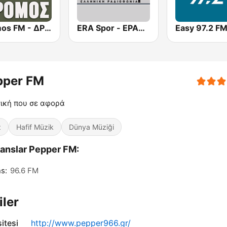
Dromos FM - ΔΡΟΜΟΣ 89.8
ERA Spor - ΕΡΑΣΠΟΡ
Easy 97.2 F
pper FM
ική που σε αφορά
z
Hafif Müzik
Dünya Müziği
anslar Pepper FM:
s:
96.6 FM
iler
itesi
http://www.pepper966.gr/