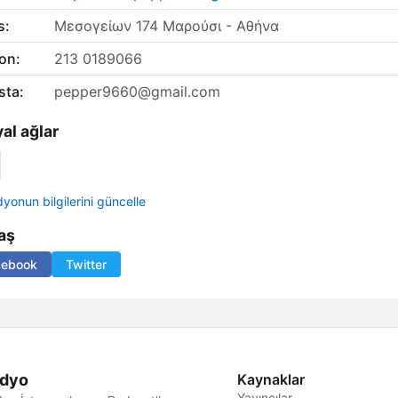
s:
Μεσογείων 174 Μαρούσι - Αθήνα
on:
213 0189066
sta:
pepper9660@gmail.com
al ağlar
yonun bilgilerini güncelle
aş
cebook
Twitter
dyo
Kaynaklar
Yayıncılar