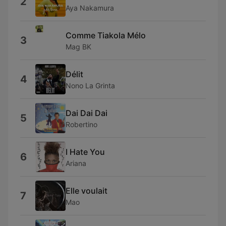
2
Aya Nakamura
Comme Tiakola Mélo
3
Mag BK
Délit
4
Nono La Grinta
Dai Dai Dai
5
Robertino
I Hate You
6
Ariana
Elle voulait
7
Mao