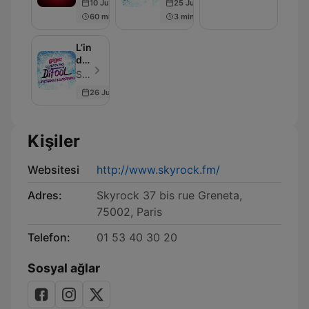
10 Jul 2026
25 Jun 2026
60 min
3 min
L’intégrale
du
Morning
Skyrock - Bölüm 998
26 Jun 2026
Kişiler
Websitesi
http://www.skyrock.fm/
Adres:
Skyrock 37 bis rue Greneta,
75002, Paris
Telefon:
01 53 40 30 20
Sosyal ağlar