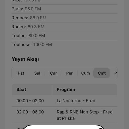
Paris:
96.0 FM
Rennes:
88.9 FM
Rouen:
89.3 FM
Toulon:
89.0 FM
Toulouse:
100.0 FM
Yayın Akışı
Pzt
Sal
Çar
Per
Cum
Cmt
Paz
Saat
Program
00:00 - 02:00
La Nocturne - Fred
02:00 - 06:00
Rap & RNB Non Stop - Fred
et Priska