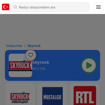
İstasyonlar
Skyrock
Skyrock
96.0 FM