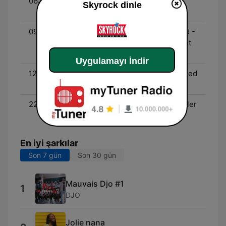
06:00 - 09:00
Difool - Morning Best -
Skyrock dinle
Mehdi
09:00 - 12:00
Les Dédicaces Week-end -
Priska, Stéphane, Vincent
et Maxime
Uygulamayı İndir
12:00 - 22:00
Rap & RNB Non Stop - Fred
et Priska
22:00 - 00:00
Cut Killer Show - Cut Killer
et Stéphane
En iyi şarkılar
Son 7 gün
Son 30 gün
Mauvais Djo #1
1
DJO
Jolie nana