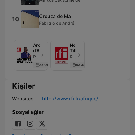
Creuza de Ma
10
Fabrizio de André
Archives
No
d'Afrique
Title
RFI - Bölüm 24
RFI - Bölüm 1
28 Oct 2023
03 Jun 2026
Kişiler
Websitesi
http://www.rfi.fr/afrique/
Sosyal ağlar