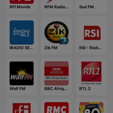
RFI Monde
RFM Radio Futurs Medias 94.0 FM
Sud FM
IRADIO SENEGAL
Zik FM
RSI - Radio Sénégal Internationale
Walf FM
BBC Afrique
RTL 2