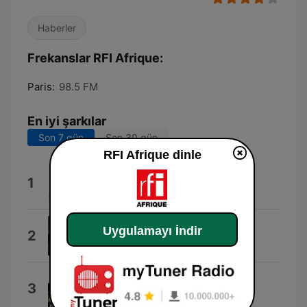
Haberler
Frekanslar RFI Afrique:
Paris:
98.5 FM
En iyi şarkılar
Son 7 gün
Son 30 gün
RFI Afrique dinle
Djôn'maya
1
Victor Démé
Together
Uygulamayı İndir
2
Paul Leonard-Morgan
Zambezi Falls
3
Loic Schild