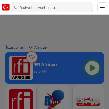
İstasyonlar
RFI Afrique
RFI Afrique
98.5 FM