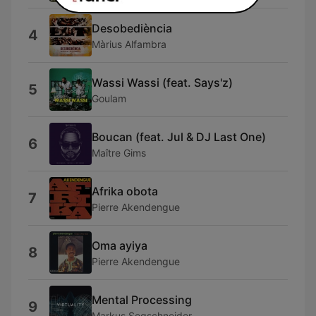
Desobediència
4
Màrius Alfambra
Wassi Wassi (feat. Says'z)
5
Goulam
Boucan (feat. Jul & DJ Last One)
6
Maître Gims
Afrika obota
7
Pierre Akendengue
Oma ayiya
8
Pierre Akendengue
Mental Processing
9
Markus Segschneider