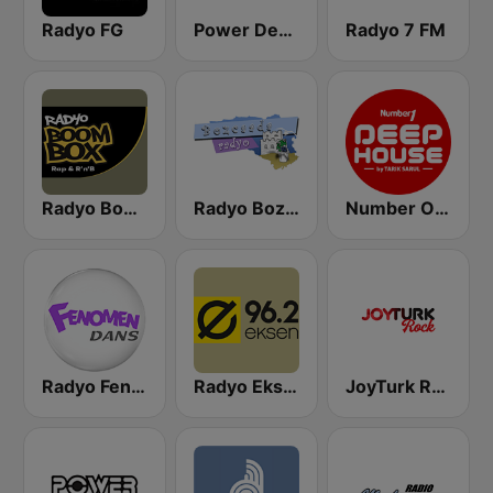
Radyo FG
Power Deep
Radyo 7 FM
Radyo Boombox
Radyo Bozcaada
Number One Deephouse FM
Radyo Fenomen Dans
Radyo Eksen
JoyTurk Rock